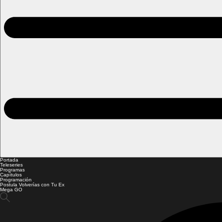
Portada
Teleseries
Programas
Capítulos
Programación
Postula Volverías con Tu Ex
Mega GO