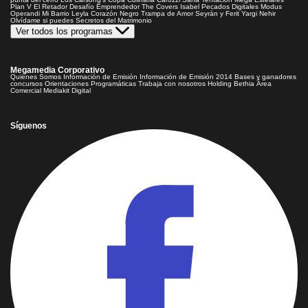
Plan V
El Retador
Desafío Emprendedor
The Covers
Isabel
Pecados Digitales
Modus
Operandi
Mi Barrio
Leyla
Corazón Negro
Trampa de Amor
Seyrán y Ferit
Yargi
Nehir
Olvídame si puedes
Secretos del Matrimonio
Ver todos los programas
Megamedia Corporativo
Quienes Somos
Información de Emisión
Información de Emisión 2014
Bases y ganadores
concursos
Orientaciones Programáticas
Trabaja con nosotros
Holding Bethia
Área
Comercial
Mediakit Digital
Síguenos