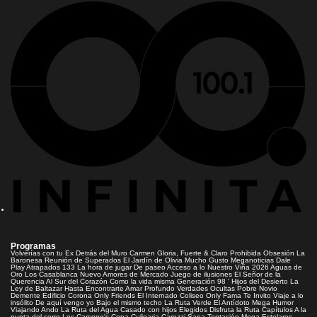
Programas
Volverías con tu Ex
Detrás del Muro
Carmen Gloria, Fuerte & Claro
Prohibida Obsesión
La
Baronesa
Reunión de Superados
El Jardín de Olivia
Mucho Gusto
Meganoticias
Dale
Play
Atrapados 133
La hora de jugar
De paseo
Acceso a lo Nuestro
Viña 2026
Aguas de
Oro
Los Casablanca
Nuevo Amores de Mercado
Juego de ilusiones
El Señor de la
Querencia
Al Sur del Corazón
Como la vida misma
Generación 98 '
Hijos del Desierto
La
Ley de Baltazar
Hasta Encontrarte
Amar Profundo
Verdades Ocultas
Pobre Novio
Demente
Edificio Corona
Only Friends
El Internado
Coliseo
Only Fama
Te Invito
Viaje a lo
insólito
De aquí vengo yo
Bajo el mismo techo
La Ruta Verde
El Antídoto
Mega Humor
Viajando Ando
La Ruta del Agua
Casado con hijos
Elegidos
Disfruta la Ruta
Capítulos
A la
punta del cerro
Los Carsong's
Copa Culinaria Carozzi
Sana Tentación
Mega Estelares