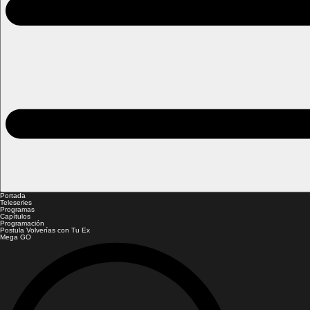
Portada
Teleseries
Programas
Capítulos
Programación
Postula Volverías con Tu Ex
Mega GO