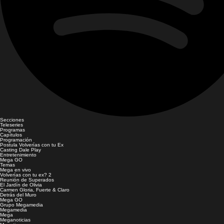
Secciones
Teleseries
Programas
Capítulos
Programación
Postula Volverías con tu Ex
Casting Dale Play
Entretenimiento
Mega GO
Temas
Mega en vivo
Volverías con tu ex? 2
Reunión de Superados
El Jardín de Olivia
Carmen Gloria, Fuerte & Claro
Detrás del Muro
Mega GO
Grupo Megamedia
Megamedia
Mega
Meganoticias