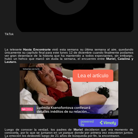
TikTok
La teleserie
Hasta Encontrarte
vivió esta semana su última semana al aire, quedando
únicamente su capítulo final para este lunes 12 de diciembre cuando finalmente podamos
ver gran desenlace de la historia que ha mantenido a todos expectantes, sin embargo,
hubo un hehco que marcó sin duda la semana, el encuentro entre
Muriel, Catalina y
Lautaro.
Lea el artículo
powered
by
Luego de conocer la verdad, los padres de
Muriel
decidieron que era momento de
conocerla, por lo que se juntaron en un parque donde por primera vez estuvieron juntos.
La emoción los desbordó luego de 21 años de búsqueda por fin, la encontraron.