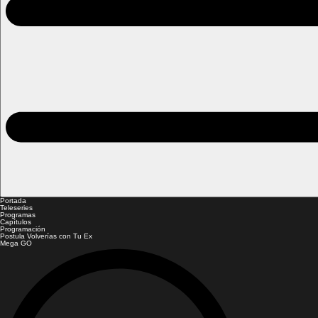
Portada
Teleseries
Programas
Capítulos
Programación
Postula Volverías con Tu Ex
Mega GO