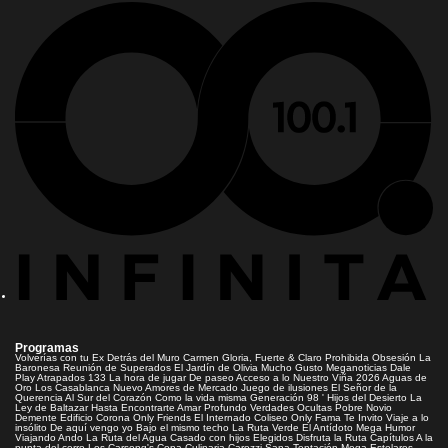
Programas
Volverías con tu Ex
Detrás del Muro
Carmen Gloria, Fuerte & Claro
Prohibida Obsesión
La
Baronesa
Reunión de Superados
El Jardín de Olivia
Mucho Gusto
Meganoticias
Dale
Play
Atrapados 133
La hora de jugar
De paseo
Acceso a lo Nuestro
Viña 2026
Aguas de
Oro
Los Casablanca
Nuevo Amores de Mercado
Juego de ilusiones
El Señor de la
Querencia
Al Sur del Corazón
Como la vida misma
Generación 98 '
Hijos del Desierto
La
Ley de Baltazar
Hasta Encontrarte
Amar Profundo
Verdades Ocultas
Pobre Novio
Demente
Edificio Corona
Only Friends
El Internado
Coliseo
Only Fama
Te Invito
Viaje a lo
insólito
De aquí vengo yo
Bajo el mismo techo
La Ruta Verde
El Antídoto
Mega Humor
Viajando Ando
La Ruta del Agua
Casado con hijos
Elegidos
Disfruta la Ruta
Capítulos
A la
punta del cerro
Los Carsong's
Copa Culinaria Carozzi
Sana Tentación
Mega Estelares