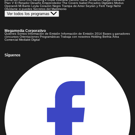
Plan V
El Retador
Desafío Emprendedor
The Covers
Isabel
Pecados Digitales
Modus
Operandi
Mi Barrio
Leyla
Corazón Negro
Trampa de Amor
Seyrán y Ferit
Yargi
Nehir
Olvídame si puedes
Secretos del Matrimonio
Ver todos los programas
Megamedia Corporativo
Quienes Somos
Información de Emisión
Información de Emisión 2014
Bases y ganadores
concursos
Orientaciones Programáticas
Trabaja con nosotros
Holding Bethia
Área
Comercial
Mediakit Digital
Síguenos