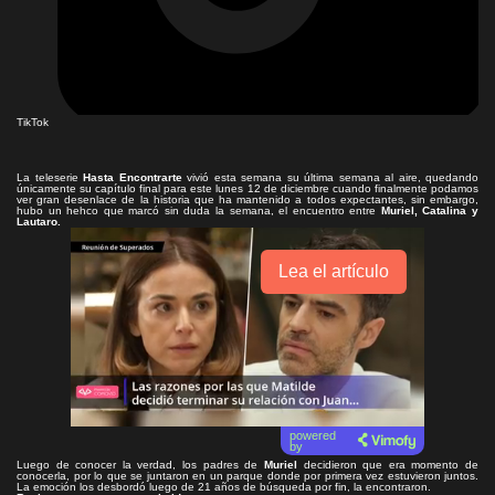
TikTok
La teleserie
Hasta Encontrarte
vivió esta semana su última semana al aire, quedando
únicamente su capítulo final para este lunes 12 de diciembre cuando finalmente podamos
ver gran desenlace de la historia que ha mantenido a todos expectantes, sin embargo,
hubo un hehco que marcó sin duda la semana, el encuentro entre
Muriel, Catalina y
Lautaro.
Lea el artículo
powered
by
Luego de conocer la verdad, los padres de
Muriel
decidieron que era momento de
conocerla, por lo que se juntaron en un parque donde por primera vez estuvieron juntos.
La emoción los desbordó luego de 21 años de búsqueda por fin, la encontraron.