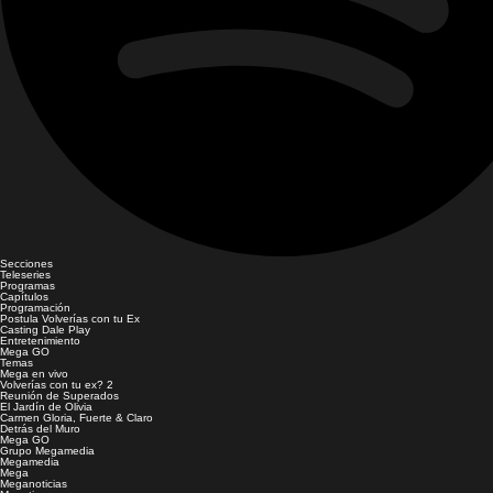
Secciones
Teleseries
Programas
Capítulos
Programación
Postula Volverías con tu Ex
Casting Dale Play
Entretenimiento
Mega GO
Temas
Mega en vivo
Volverías con tu ex? 2
Reunión de Superados
El Jardín de Olivia
Carmen Gloria, Fuerte & Claro
Detrás del Muro
Mega GO
Grupo Megamedia
Megamedia
Mega
Meganoticias