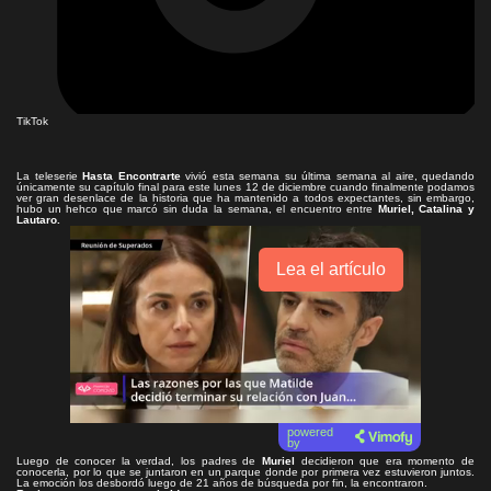
TikTok
La teleserie
Hasta Encontrarte
vivió esta semana su última semana al aire, quedando
únicamente su capítulo final para este lunes 12 de diciembre cuando finalmente podamos
ver gran desenlace de la historia que ha mantenido a todos expectantes, sin embargo,
hubo un hehco que marcó sin duda la semana, el encuentro entre
Muriel, Catalina y
Lautaro.
Lea el artículo
powered
by
Luego de conocer la verdad, los padres de
Muriel
decidieron que era momento de
conocerla, por lo que se juntaron en un parque donde por primera vez estuvieron juntos.
La emoción los desbordó luego de 21 años de búsqueda por fin, la encontraron.