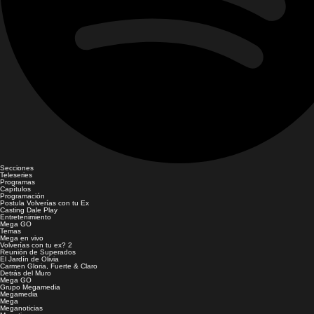
Secciones
Teleseries
Programas
Capítulos
Programación
Postula Volverías con tu Ex
Casting Dale Play
Entretenimiento
Mega GO
Temas
Mega en vivo
Volverías con tu ex? 2
Reunión de Superados
El Jardín de Olivia
Carmen Gloria, Fuerte & Claro
Detrás del Muro
Mega GO
Grupo Megamedia
Megamedia
Mega
Meganoticias