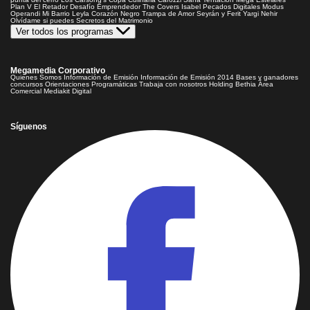
Plan V
El Retador
Desafío Emprendedor
The Covers
Isabel
Pecados Digitales
Modus
Operandi
Mi Barrio
Leyla
Corazón Negro
Trampa de Amor
Seyrán y Ferit
Yargi
Nehir
Olvídame si puedes
Secretos del Matrimonio
Ver todos los programas
Megamedia Corporativo
Quienes Somos
Información de Emisión
Información de Emisión 2014
Bases y ganadores
concursos
Orientaciones Programáticas
Trabaja con nosotros
Holding Bethia
Área
Comercial
Mediakit Digital
Síguenos