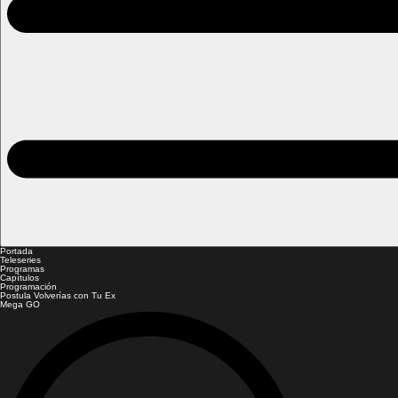
Portada
Teleseries
Programas
Capítulos
Programación
Postula Volverías con Tu Ex
Mega GO