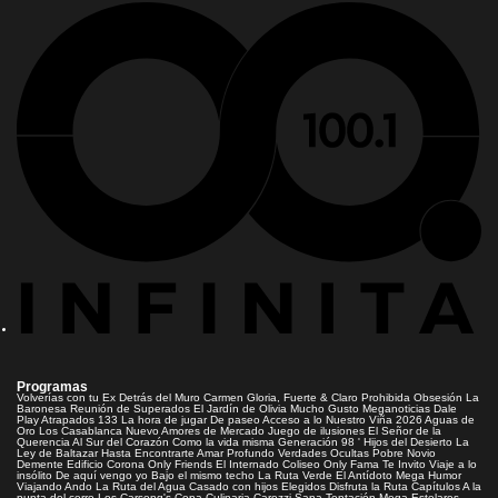
Programas
Volverías con tu Ex
Detrás del Muro
Carmen Gloria, Fuerte & Claro
Prohibida Obsesión
La
Baronesa
Reunión de Superados
El Jardín de Olivia
Mucho Gusto
Meganoticias
Dale
Play
Atrapados 133
La hora de jugar
De paseo
Acceso a lo Nuestro
Viña 2026
Aguas de
Oro
Los Casablanca
Nuevo Amores de Mercado
Juego de ilusiones
El Señor de la
Querencia
Al Sur del Corazón
Como la vida misma
Generación 98 '
Hijos del Desierto
La
Ley de Baltazar
Hasta Encontrarte
Amar Profundo
Verdades Ocultas
Pobre Novio
Demente
Edificio Corona
Only Friends
El Internado
Coliseo
Only Fama
Te Invito
Viaje a lo
insólito
De aquí vengo yo
Bajo el mismo techo
La Ruta Verde
El Antídoto
Mega Humor
Viajando Ando
La Ruta del Agua
Casado con hijos
Elegidos
Disfruta la Ruta
Capítulos
A la
punta del cerro
Los Carsong's
Copa Culinaria Carozzi
Sana Tentación
Mega Estelares