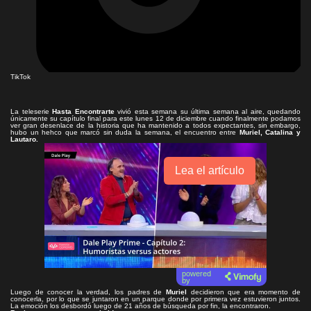
TikTok
La teleserie
Hasta Encontrarte
vivió esta semana su última semana al aire, quedando
únicamente su capítulo final para este lunes 12 de diciembre cuando finalmente podamos
ver gran desenlace de la historia que ha mantenido a todos expectantes, sin embargo,
hubo un hehco que marcó sin duda la semana, el encuentro entre
Muriel, Catalina y
Lautaro.
Lea el artículo
powered
by
Luego de conocer la verdad, los padres de
Muriel
decidieron que era momento de
conocerla, por lo que se juntaron en un parque donde por primera vez estuvieron juntos.
La emoción los desbordó luego de 21 años de búsqueda por fin, la encontraron.