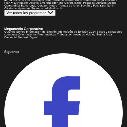
Plan V
El Retador
Desafío Emprendedor
The Covers
Isabel
Pecados Digitales
Modus
Operandi
Mi Barrio
Leyla
Corazón Negro
Trampa de Amor
Seyrán y Ferit
Yargi
Nehir
Olvídame si puedes
Secretos del Matrimonio
Ver todos los programas
Megamedia Corporativo
Quienes Somos
Información de Emisión
Información de Emisión 2014
Bases y ganadores
concursos
Orientaciones Programáticas
Trabaja con nosotros
Holding Bethia
Área
Comercial
Mediakit Digital
Síguenos