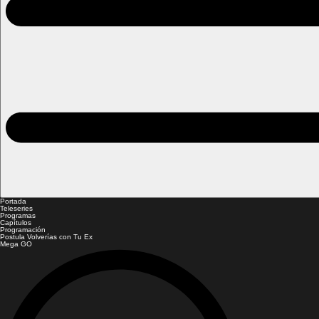
Portada
Teleseries
Programas
Capítulos
Programación
Postula Volverías con Tu Ex
Mega GO