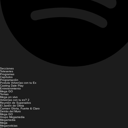
Secciones
Teleseries
Programas
Capítulos
Programación
Postula Volverías con tu Ex
Casting Dale Play
Entretenimiento
Mega GO
Temas
Mega en vivo
Volverías con tu ex? 2
Reunión de Superados
El Jardín de Olivia
Carmen Gloria, Fuerte & Claro
Detrás del Muro
Mega GO
Grupo Megamedia
Megamedia
Mega
Meganoticias