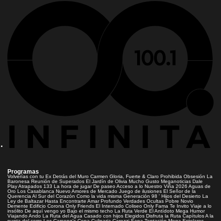
Programas
Volverías con tu Ex
Detrás del Muro
Carmen Gloria, Fuerte & Claro
Prohibida Obsesión
La
Baronesa
Reunión de Superados
El Jardín de Olivia
Mucho Gusto
Meganoticias
Dale
Play
Atrapados 133
La hora de jugar
De paseo
Acceso a lo Nuestro
Viña 2026
Aguas de
Oro
Los Casablanca
Nuevo Amores de Mercado
Juego de ilusiones
El Señor de la
Querencia
Al Sur del Corazón
Como la vida misma
Generación 98 '
Hijos del Desierto
La
Ley de Baltazar
Hasta Encontrarte
Amar Profundo
Verdades Ocultas
Pobre Novio
Demente
Edificio Corona
Only Friends
El Internado
Coliseo
Only Fama
Te Invito
Viaje a lo
insólito
De aquí vengo yo
Bajo el mismo techo
La Ruta Verde
El Antídoto
Mega Humor
Viajando Ando
La Ruta del Agua
Casado con hijos
Elegidos
Disfruta la Ruta
Capítulos
A la
punta del cerro
Los Carsong's
Copa Culinaria Carozzi
Sana Tentación
Mega Estelares