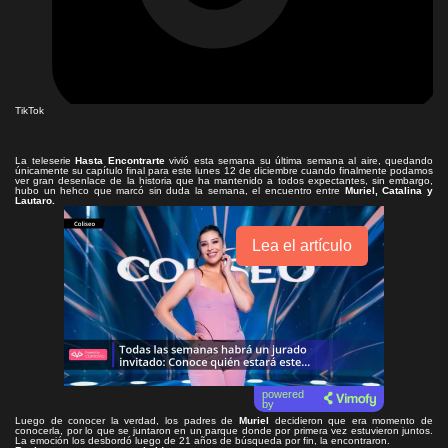
TikTok
La teleserie
Hasta Encontrarte
vivió esta semana su última semana al aire, quedando
únicamente su capítulo final para este lunes 12 de diciembre cuando finalmente podamos
ver gran desenlace de la historia que ha mantenido a todos expectantes, sin embargo,
hubo un hehco que marcó sin duda la semana, el encuentro entre
Muriel, Catalina y
Lautaro.
Lea el artículo
powered
by
Luego de conocer la verdad, los padres de
Muriel
decidieron que era momento de
conocerla, por lo que se juntaron en un parque donde por primera vez estuvieron juntos.
La emoción los desbordó luego de 21 años de búsqueda por fin, la encontraron.