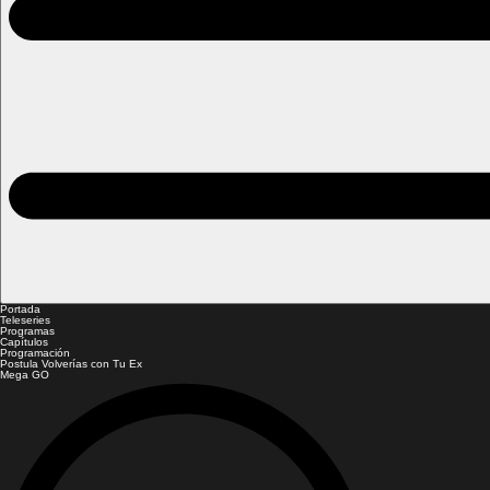
Portada
Teleseries
Programas
Capítulos
Programación
Postula Volverías con Tu Ex
Mega GO