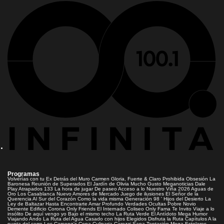
Programas
Volverías con tu Ex
Detrás del Muro
Carmen Gloria, Fuerte & Claro
Prohibida Obsesión
La
Baronesa
Reunión de Superados
El Jardín de Olivia
Mucho Gusto
Meganoticias
Dale
Play
Atrapados 133
La hora de jugar
De paseo
Acceso a lo Nuestro
Viña 2026
Aguas de
Oro
Los Casablanca
Nuevo Amores de Mercado
Juego de ilusiones
El Señor de la
Querencia
Al Sur del Corazón
Como la vida misma
Generación 98 '
Hijos del Desierto
La
Ley de Baltazar
Hasta Encontrarte
Amar Profundo
Verdades Ocultas
Pobre Novio
Demente
Edificio Corona
Only Friends
El Internado
Coliseo
Only Fama
Te Invito
Viaje a lo
insólito
De aquí vengo yo
Bajo el mismo techo
La Ruta Verde
El Antídoto
Mega Humor
Viajando Ando
La Ruta del Agua
Casado con hijos
Elegidos
Disfruta la Ruta
Capítulos
A la
punta del cerro
Los Carsong's
Copa Culinaria Carozzi
Sana Tentación
Mega Estelares