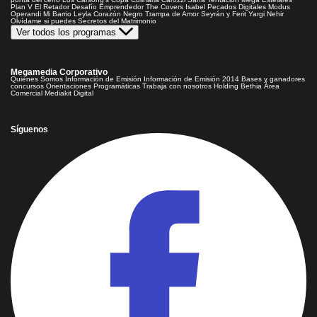
Plan V
El Retador
Desafío Emprendedor
The Covers
Isabel
Pecados Digitales
Modus
Operandi
Mi Barrio
Leyla
Corazón Negro
Trampa de Amor
Seyrán y Ferit
Yargi
Nehir
Olvídame si puedes
Secretos del Matrimonio
Ver todos los programas
Megamedia Corporativo
Quienes Somos
Información de Emisión
Información de Emisión 2014
Bases y ganadores
concursos
Orientaciones Programáticas
Trabaja con nosotros
Holding Bethia
Área
Comercial
Mediakit Digital
Síguenos