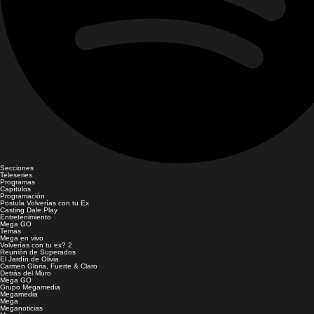
Secciones
Teleseries
Programas
Capítulos
Programación
Postula Volverías con tu Ex
Casting Dale Play
Entretenimiento
Mega GO
Temas
Mega en vivo
Volverías con tu ex? 2
Reunión de Superados
El Jardín de Olivia
Carmen Gloria, Fuerte & Claro
Detrás del Muro
Mega GO
Grupo Megamedia
Megamedia
Mega
Meganoticias