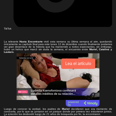
TikTok
La teleserie
Hasta Encontrarte
vivió esta semana su última semana al aire, quedando
únicamente su capítulo final para este lunes 12 de diciembre cuando finalmente podamos
ver gran desenlace de la historia que ha mantenido a todos expectantes, sin embargo,
hubo un hehco que marcó sin duda la semana, el encuentro entre
Muriel, Catalina y
Lautaro.
Lea el artículo
powered
by
Luego de conocer la verdad, los padres de
Muriel
decidieron que era momento de
conocerla, por lo que se juntaron en un parque donde por primera vez estuvieron juntos.
La emoción los desbordó luego de 21 años de búsqueda por fin, la encontraron.