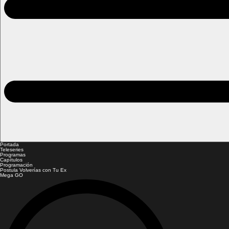
Portada
Teleseries
Programas
Capítulos
Programación
Postula Volverías con Tu Ex
Mega GO