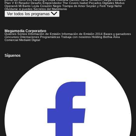
Plan V
El Retador
Desafío Emprendedor
The Covers
Isabel
Pecados Digitales
Modus
Operandi
Mi Barrio
Leyla
Corazón Negro
Trampa de Amor
Seyrán y Ferit
Yargi
Nehir
Olvídame si puedes
Secretos del Matrimonio
Ver todos los programas
Megamedia Corporativo
Quienes Somos
Información de Emisión
Información de Emisión 2014
Bases y ganadores
concursos
Orientaciones Programáticas
Trabaja con nosotros
Holding Bethia
Área
Comercial
Mediakit Digital
Síguenos