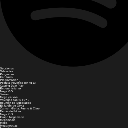
Secciones
Teleseries
Programas
Capítulos
Programación
Postula Volverías con tu Ex
Casting Dale Play
Entretenimiento
Mega GO
Temas
Mega en vivo
Volverías con tu ex? 2
Reunión de Superados
El Jardín de Olivia
Carmen Gloria, Fuerte & Claro
Detrás del Muro
Mega GO
Grupo Megamedia
Megamedia
Mega
Meganoticias