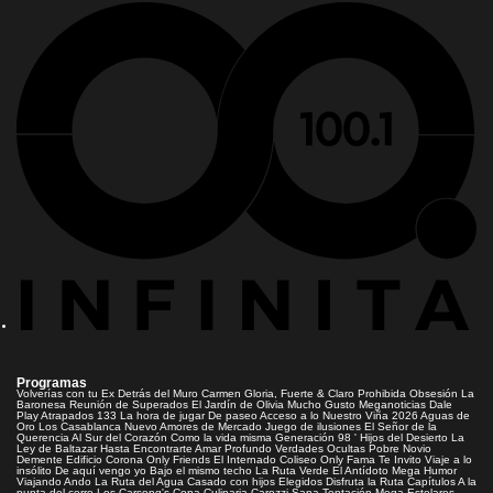
Programas
Volverías con tu Ex
Detrás del Muro
Carmen Gloria, Fuerte & Claro
Prohibida Obsesión
La
Baronesa
Reunión de Superados
El Jardín de Olivia
Mucho Gusto
Meganoticias
Dale
Play
Atrapados 133
La hora de jugar
De paseo
Acceso a lo Nuestro
Viña 2026
Aguas de
Oro
Los Casablanca
Nuevo Amores de Mercado
Juego de ilusiones
El Señor de la
Querencia
Al Sur del Corazón
Como la vida misma
Generación 98 '
Hijos del Desierto
La
Ley de Baltazar
Hasta Encontrarte
Amar Profundo
Verdades Ocultas
Pobre Novio
Demente
Edificio Corona
Only Friends
El Internado
Coliseo
Only Fama
Te Invito
Viaje a lo
insólito
De aquí vengo yo
Bajo el mismo techo
La Ruta Verde
El Antídoto
Mega Humor
Viajando Ando
La Ruta del Agua
Casado con hijos
Elegidos
Disfruta la Ruta
Capítulos
A la
punta del cerro
Los Carsong's
Copa Culinaria Carozzi
Sana Tentación
Mega Estelares