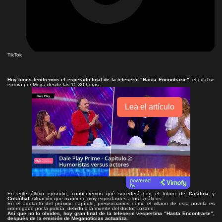
TikTok
Hoy lunes tendremos el esperado final de la teleserie
"Hasta Encontrarte"
, el cual se
emitirá por Mega desde las 15:30 horas.
Lea el artículo
powered
by
En este último episodio, conoceremos qué sucederá con el futuro de
Catalina
y
Cristóbal
, situación que mantiene muy expectantes a los fanáticos.
En el adelanto del próximo capítulo, presenciamos como el villano de esta novela es
interrogado por la policía, debido a la muerte del doctor Lozano.
Así que no lo olvides, hoy gran final de la teleserie vespertina “Hasta Encontrarte”,
después de la emisión de Meganoticias actualiza.