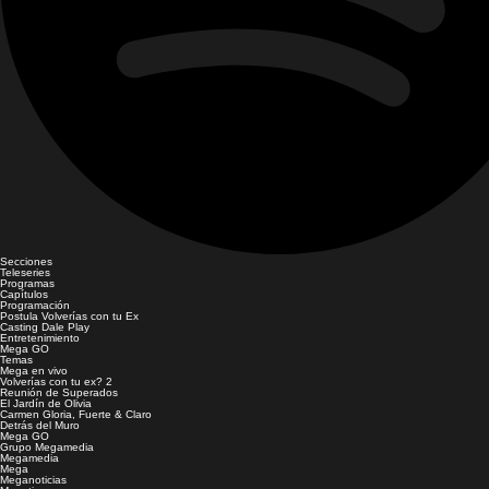
Secciones
Teleseries
Programas
Capítulos
Programación
Postula Volverías con tu Ex
Casting Dale Play
Entretenimiento
Mega GO
Temas
Mega en vivo
Volverías con tu ex? 2
Reunión de Superados
El Jardín de Olivia
Carmen Gloria, Fuerte & Claro
Detrás del Muro
Mega GO
Grupo Megamedia
Megamedia
Mega
Meganoticias