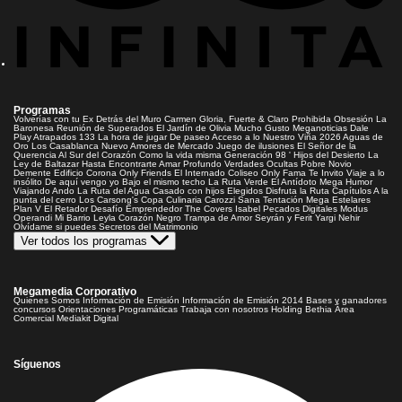
Programas
Volverías con tu Ex
Detrás del Muro
Carmen Gloria, Fuerte & Claro
Prohibida Obsesión
La
Baronesa
Reunión de Superados
El Jardín de Olivia
Mucho Gusto
Meganoticias
Dale
Play
Atrapados 133
La hora de jugar
De paseo
Acceso a lo Nuestro
Viña 2026
Aguas de
Oro
Los Casablanca
Nuevo Amores de Mercado
Juego de ilusiones
El Señor de la
Querencia
Al Sur del Corazón
Como la vida misma
Generación 98 '
Hijos del Desierto
La
Ley de Baltazar
Hasta Encontrarte
Amar Profundo
Verdades Ocultas
Pobre Novio
Demente
Edificio Corona
Only Friends
El Internado
Coliseo
Only Fama
Te Invito
Viaje a lo
insólito
De aquí vengo yo
Bajo el mismo techo
La Ruta Verde
El Antídoto
Mega Humor
Viajando Ando
La Ruta del Agua
Casado con hijos
Elegidos
Disfruta la Ruta
Capítulos
A la
punta del cerro
Los Carsong's
Copa Culinaria Carozzi
Sana Tentación
Mega Estelares
Plan V
El Retador
Desafío Emprendedor
The Covers
Isabel
Pecados Digitales
Modus
Operandi
Mi Barrio
Leyla
Corazón Negro
Trampa de Amor
Seyrán y Ferit
Yargi
Nehir
Olvídame si puedes
Secretos del Matrimonio
Ver todos los programas
Megamedia Corporativo
Quienes Somos
Información de Emisión
Información de Emisión 2014
Bases y ganadores
concursos
Orientaciones Programáticas
Trabaja con nosotros
Holding Bethia
Área
Comercial
Mediakit Digital
Síguenos