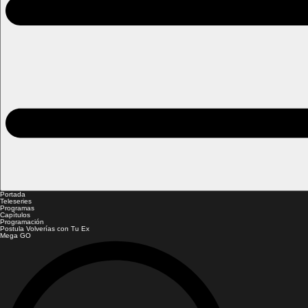
Portada
Teleseries
Programas
Capítulos
Programación
Postula Volverías con Tu Ex
Mega GO