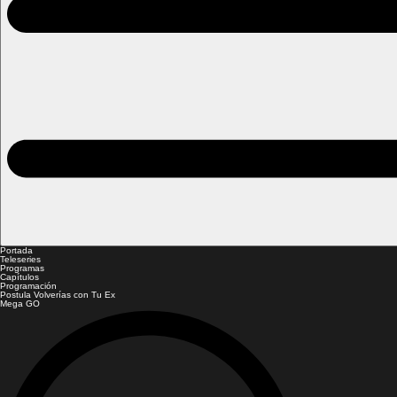
Portada
Teleseries
Programas
Capítulos
Programación
Postula Volverías con Tu Ex
Mega GO