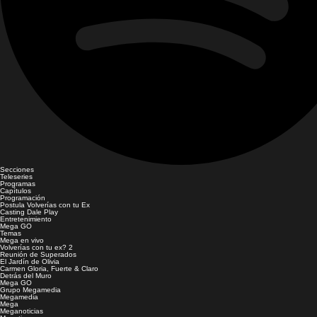
Secciones
Teleseries
Programas
Capítulos
Programación
Postula Volverías con tu Ex
Casting Dale Play
Entretenimiento
Mega GO
Temas
Mega en vivo
Volverías con tu ex? 2
Reunión de Superados
El Jardín de Olivia
Carmen Gloria, Fuerte & Claro
Detrás del Muro
Mega GO
Grupo Megamedia
Megamedia
Mega
Meganoticias