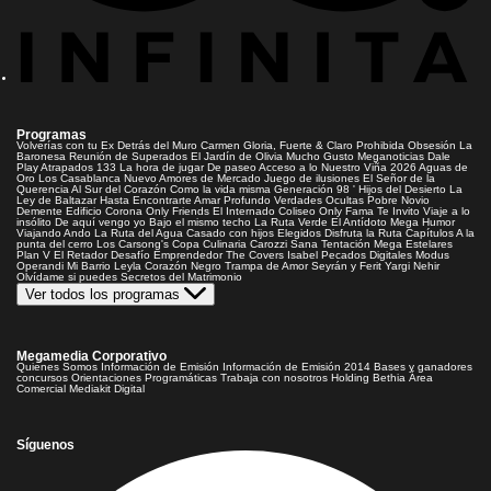
Programas
Volverías con tu Ex
Detrás del Muro
Carmen Gloria, Fuerte & Claro
Prohibida Obsesión
La
Baronesa
Reunión de Superados
El Jardín de Olivia
Mucho Gusto
Meganoticias
Dale
Play
Atrapados 133
La hora de jugar
De paseo
Acceso a lo Nuestro
Viña 2026
Aguas de
Oro
Los Casablanca
Nuevo Amores de Mercado
Juego de ilusiones
El Señor de la
Querencia
Al Sur del Corazón
Como la vida misma
Generación 98 '
Hijos del Desierto
La
Ley de Baltazar
Hasta Encontrarte
Amar Profundo
Verdades Ocultas
Pobre Novio
Demente
Edificio Corona
Only Friends
El Internado
Coliseo
Only Fama
Te Invito
Viaje a lo
insólito
De aquí vengo yo
Bajo el mismo techo
La Ruta Verde
El Antídoto
Mega Humor
Viajando Ando
La Ruta del Agua
Casado con hijos
Elegidos
Disfruta la Ruta
Capítulos
A la
punta del cerro
Los Carsong's
Copa Culinaria Carozzi
Sana Tentación
Mega Estelares
Plan V
El Retador
Desafío Emprendedor
The Covers
Isabel
Pecados Digitales
Modus
Operandi
Mi Barrio
Leyla
Corazón Negro
Trampa de Amor
Seyrán y Ferit
Yargi
Nehir
Olvídame si puedes
Secretos del Matrimonio
Ver todos los programas
Megamedia Corporativo
Quienes Somos
Información de Emisión
Información de Emisión 2014
Bases y ganadores
concursos
Orientaciones Programáticas
Trabaja con nosotros
Holding Bethia
Área
Comercial
Mediakit Digital
Síguenos