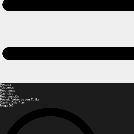
Portada
Teleseries
Programas
Capítulos
Programación
Postula Volverías con Tu Ex
Casting Dale Play
Mega GO