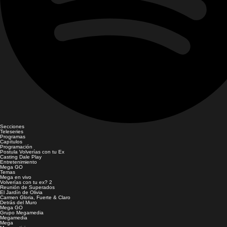
Secciones
Teleseries
Programas
Capítulos
Programación
Postula Volverías con tu Ex
Casting Dale Play
Entretenimiento
Mega GO
Temas
Mega en vivo
Volverías con tu ex? 2
Reunión de Superados
El Jardín de Olivia
Carmen Gloria, Fuerte & Claro
Detrás del Muro
Mega GO
Grupo Megamedia
Megamedia
Mega