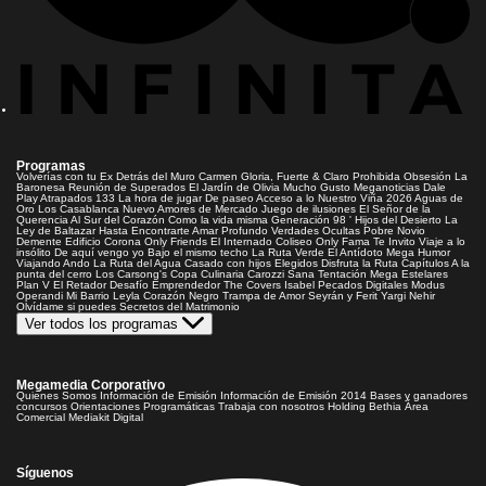
Programas
Volverías con tu Ex
Detrás del Muro
Carmen Gloria, Fuerte & Claro
Prohibida Obsesión
La
Baronesa
Reunión de Superados
El Jardín de Olivia
Mucho Gusto
Meganoticias
Dale
Play
Atrapados 133
La hora de jugar
De paseo
Acceso a lo Nuestro
Viña 2026
Aguas de
Oro
Los Casablanca
Nuevo Amores de Mercado
Juego de ilusiones
El Señor de la
Querencia
Al Sur del Corazón
Como la vida misma
Generación 98 '
Hijos del Desierto
La
Ley de Baltazar
Hasta Encontrarte
Amar Profundo
Verdades Ocultas
Pobre Novio
Demente
Edificio Corona
Only Friends
El Internado
Coliseo
Only Fama
Te Invito
Viaje a lo
insólito
De aquí vengo yo
Bajo el mismo techo
La Ruta Verde
El Antídoto
Mega Humor
Viajando Ando
La Ruta del Agua
Casado con hijos
Elegidos
Disfruta la Ruta
Capítulos
A la
punta del cerro
Los Carsong's
Copa Culinaria Carozzi
Sana Tentación
Mega Estelares
Plan V
El Retador
Desafío Emprendedor
The Covers
Isabel
Pecados Digitales
Modus
Operandi
Mi Barrio
Leyla
Corazón Negro
Trampa de Amor
Seyrán y Ferit
Yargi
Nehir
Olvídame si puedes
Secretos del Matrimonio
Ver todos los programas
Megamedia Corporativo
Quienes Somos
Información de Emisión
Información de Emisión 2014
Bases y ganadores
concursos
Orientaciones Programáticas
Trabaja con nosotros
Holding Bethia
Área
Comercial
Mediakit Digital
Síguenos