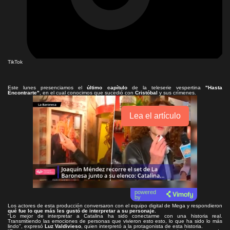
TikTok
Este lunes presenciamos el
último capítulo
de la teleserie vespertina
"Hasta
Encontrarte"
, en el cual conocimos que sucedió con
Cristóbal
y sus crímenes.
Lea el artículo
powered
by
Los actores de esta producción conversaron con el equipo digital de Mega y respondieron
qué fue lo que más les gustó de interpretar a su personaje.
"Lo mejor de interpretar a Catalina ha sido conectarme con una historia real.
Transmitiendo las emociones de personas que vivieron esto esto, lo que ha sido lo más
lindo", expresó
Luz Valdivieso
, quien interpretó a la protagonista de esta historia.