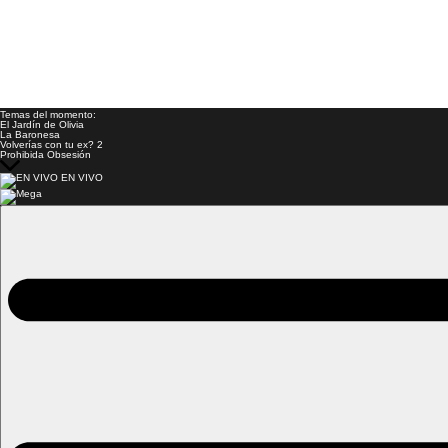
Temas del momento:
El Jardín de Olivia
La Baronesa
Volverías con tu ex? 2
Prohibida Obsesión
EN VIVO