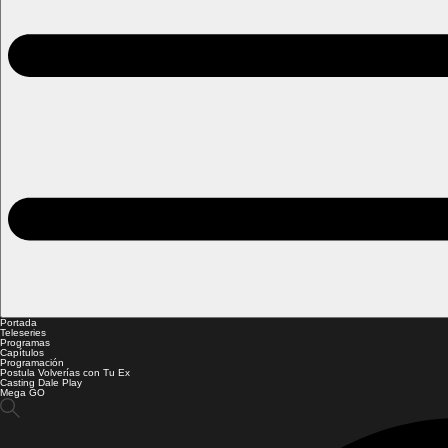
Portada
Teleseries
Programas
Capítulos
Programación
Postula Volverías con Tu Ex
Casting Dale Play
Mega GO