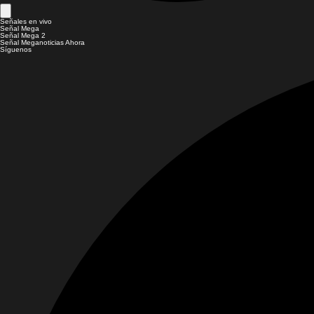
Señales en vivo
Señal Mega
Señal Mega 2
Señal Meganoticias Ahora
Síguenos