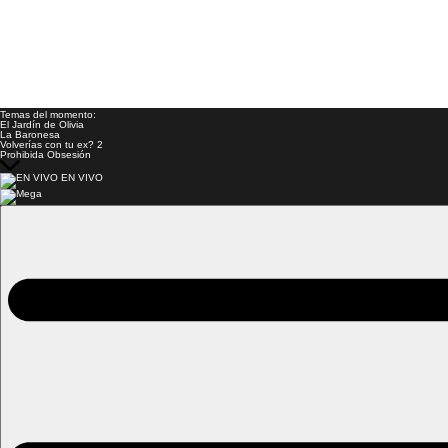
Temas del momento:
El Jardín de Olivia
La Baronesa
Volverías con tu ex? 2
Prohibida Obsesión
EN VIVO