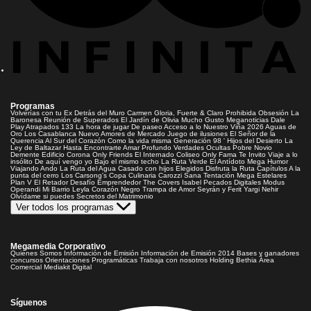
Programas
Volverías con tu Ex
Detrás del Muro
Carmen Gloria, Fuerte & Claro
Prohibida Obsesión
La
Baronesa
Reunión de Superados
El Jardín de Olivia
Mucho Gusto
Meganoticias
Dale
Play
Atrapados 133
La hora de jugar
De paseo
Acceso a lo Nuestro
Viña 2026
Aguas de
Oro
Los Casablanca
Nuevo Amores de Mercado
Juego de ilusiones
El Señor de la
Querencia
Al Sur del Corazón
Como la vida misma
Generación 98 '
Hijos del Desierto
La
Ley de Baltazar
Hasta Encontrarte
Amar Profundo
Verdades Ocultas
Pobre Novio
Demente
Edificio Corona
Only Friends
El Internado
Coliseo
Only Fama
Te Invito
Viaje a lo
insólito
De aquí vengo yo
Bajo el mismo techo
La Ruta Verde
El Antídoto
Mega Humor
Viajando Ando
La Ruta del Agua
Casado con hijos
Elegidos
Disfruta la Ruta
Capítulos
A la
punta del cerro
Los Carsong's
Copa Culinaria Carozzi
Sana Tentación
Mega Estelares
Plan V
El Retador
Desafío Emprendedor
The Covers
Isabel
Pecados Digitales
Modus
Operandi
Mi Barrio
Leyla
Corazón Negro
Trampa de Amor
Seyrán y Ferit
Yargi
Nehir
Olvídame si puedes
Secretos del Matrimonio
Ver todos los programas
Megamedia Corporativo
Quienes Somos
Información de Emisión
Información de Emisión 2014
Bases y ganadores
concursos
Orientaciones Programáticas
Trabaja con nosotros
Holding Bethia
Área
Comercial
Mediakit Digital
Síguenos