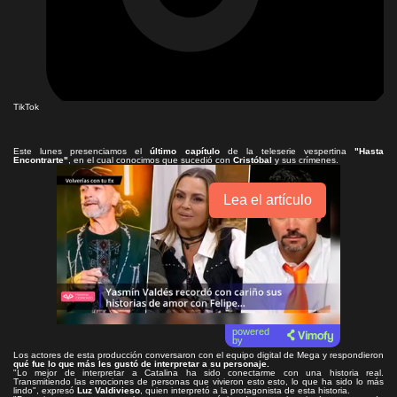
TikTok
Este lunes presenciamos el
último capítulo
de la teleserie vespertina
"Hasta
Encontrarte"
, en el cual conocimos que sucedió con
Cristóbal
y sus crímenes.
Lea el artículo
powered
by
Los actores de esta producción conversaron con el equipo digital de Mega y respondieron
qué fue lo que más les gustó de interpretar a su personaje.
"Lo mejor de interpretar a Catalina ha sido conectarme con una historia real.
Transmitiendo las emociones de personas que vivieron esto esto, lo que ha sido lo más
lindo", expresó
Luz Valdivieso
, quien interpretó a la protagonista de esta historia.