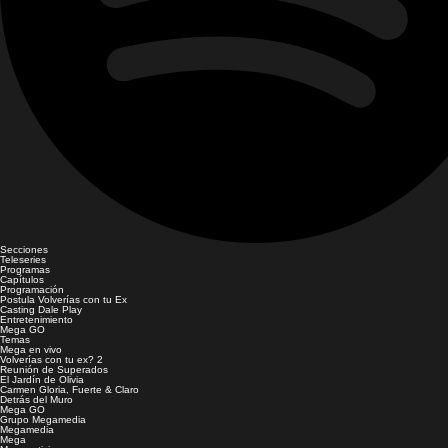
Secciones
Teleseries
Programas
Capítulos
Programación
Postula Volverías con tu Ex
Casting Dale Play
Entretenimiento
Mega GO
Temas
Mega en vivo
Volverías con tu ex? 2
Reunión de Superados
El Jardín de Olivia
Carmen Gloria, Fuerte & Claro
Detrás del Muro
Mega GO
Grupo Megamedia
Megamedia
Mega