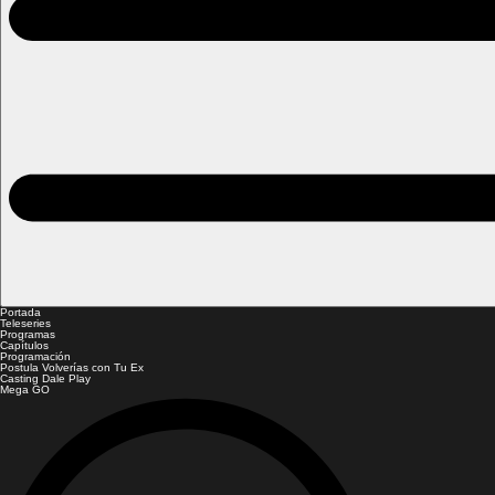
Portada
Teleseries
Programas
Capítulos
Programación
Postula Volverías con Tu Ex
Casting Dale Play
Mega GO