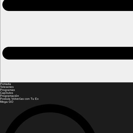
Portada
Teleseries
Programas
Capítulos
Programación
Postula Volverías con Tu Ex
Mega GO