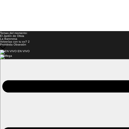
Temas del momento:
El Jardín de Olivia
La Baronesa
Volverías con tu ex? 2
Prohibida Obsesión
EN VIVO