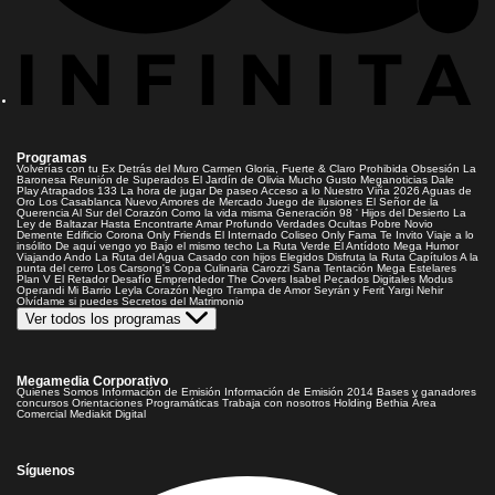
Programas
Volverías con tu Ex
Detrás del Muro
Carmen Gloria, Fuerte & Claro
Prohibida Obsesión
La
Baronesa
Reunión de Superados
El Jardín de Olivia
Mucho Gusto
Meganoticias
Dale
Play
Atrapados 133
La hora de jugar
De paseo
Acceso a lo Nuestro
Viña 2026
Aguas de
Oro
Los Casablanca
Nuevo Amores de Mercado
Juego de ilusiones
El Señor de la
Querencia
Al Sur del Corazón
Como la vida misma
Generación 98 '
Hijos del Desierto
La
Ley de Baltazar
Hasta Encontrarte
Amar Profundo
Verdades Ocultas
Pobre Novio
Demente
Edificio Corona
Only Friends
El Internado
Coliseo
Only Fama
Te Invito
Viaje a lo
insólito
De aquí vengo yo
Bajo el mismo techo
La Ruta Verde
El Antídoto
Mega Humor
Viajando Ando
La Ruta del Agua
Casado con hijos
Elegidos
Disfruta la Ruta
Capítulos
A la
punta del cerro
Los Carsong's
Copa Culinaria Carozzi
Sana Tentación
Mega Estelares
Plan V
El Retador
Desafío Emprendedor
The Covers
Isabel
Pecados Digitales
Modus
Operandi
Mi Barrio
Leyla
Corazón Negro
Trampa de Amor
Seyrán y Ferit
Yargi
Nehir
Olvídame si puedes
Secretos del Matrimonio
Ver todos los programas
Megamedia Corporativo
Quienes Somos
Información de Emisión
Información de Emisión 2014
Bases y ganadores
concursos
Orientaciones Programáticas
Trabaja con nosotros
Holding Bethia
Área
Comercial
Mediakit Digital
Síguenos