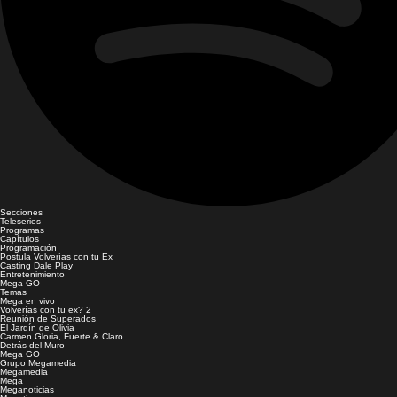
Secciones
Teleseries
Programas
Capítulos
Programación
Postula Volverías con tu Ex
Casting Dale Play
Entretenimiento
Mega GO
Temas
Mega en vivo
Volverías con tu ex? 2
Reunión de Superados
El Jardín de Olivia
Carmen Gloria, Fuerte & Claro
Detrás del Muro
Mega GO
Grupo Megamedia
Megamedia
Mega
Meganoticias