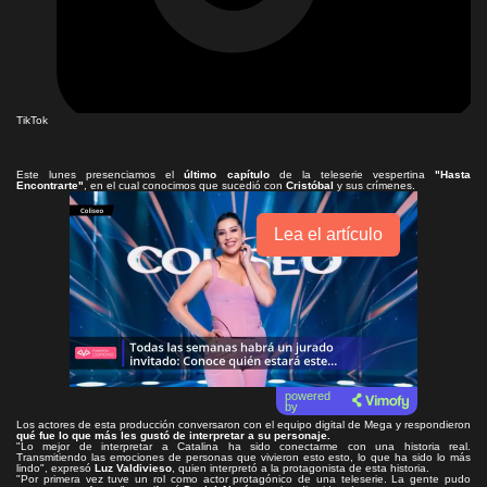
TikTok
Este lunes presenciamos el
último capítulo
de la teleserie vespertina
"Hasta
Encontrarte"
, en el cual conocimos que sucedió con
Cristóbal
y sus crímenes.
Lea el artículo
powered
by
Los actores de esta producción conversaron con el equipo digital de Mega y respondieron
qué fue lo que más les gustó de interpretar a su personaje.
"Lo mejor de interpretar a Catalina ha sido conectarme con una historia real.
Transmitiendo las emociones de personas que vivieron esto esto, lo que ha sido lo más
lindo", expresó
Luz Valdivieso
, quien interpretó a la protagonista de esta historia.
"Por primera vez tuve un rol como actor protagónico de una teleserie. La gente pudo