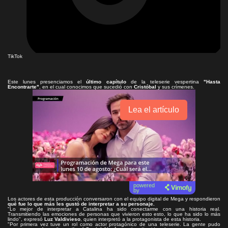
TikTok
Este lunes presenciamos el
último capítulo
de la teleserie vespertina
"Hasta
Encontrarte"
, en el cual conocimos que sucedió con
Cristóbal
y sus crímenes.
Lea el artículo
powered
by
Los actores de esta producción conversaron con el equipo digital de Mega y respondieron
qué fue lo que más les gustó de interpretar a su personaje.
"Lo mejor de interpretar a Catalina ha sido conectarme con una historia real.
Transmitiendo las emociones de personas que vivieron esto esto, lo que ha sido lo más
lindo", expresó
Luz Valdivieso
, quien interpretó a la protagonista de esta historia.
"Por primera vez tuve un rol como actor protagónico de una teleserie. La gente pudo