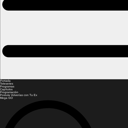
Portada
Teleseries
Programas
Capítulos
Programación
Postula Volverías con Tu Ex
Mega GO