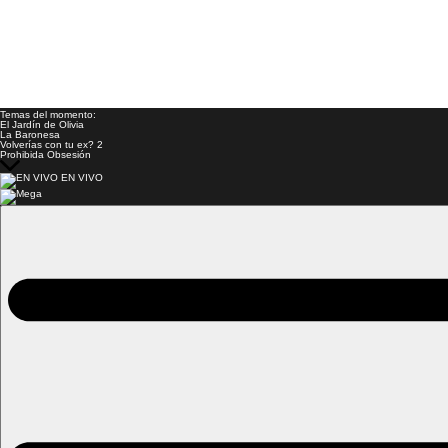
Temas del momento:
El Jardín de Olivia
La Baronesa
Volverías con tu ex? 2
Prohibida Obsesión
EN VIVO