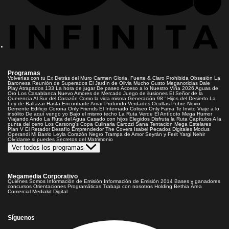
Programas
Volverías con tu Ex
Detrás del Muro
Carmen Gloria, Fuerte & Claro
Prohibida Obsesión
La
Baronesa
Reunión de Superados
El Jardín de Olivia
Mucho Gusto
Meganoticias
Dale
Play
Atrapados 133
La hora de jugar
De paseo
Acceso a lo Nuestro
Viña 2026
Aguas de
Oro
Los Casablanca
Nuevo Amores de Mercado
Juego de ilusiones
El Señor de la
Querencia
Al Sur del Corazón
Como la vida misma
Generación 98 '
Hijos del Desierto
La
Ley de Baltazar
Hasta Encontrarte
Amar Profundo
Verdades Ocultas
Pobre Novio
Demente
Edificio Corona
Only Friends
El Internado
Coliseo
Only Fama
Te Invito
Viaje a lo
insólito
De aquí vengo yo
Bajo el mismo techo
La Ruta Verde
El Antídoto
Mega Humor
Viajando Ando
La Ruta del Agua
Casado con hijos
Elegidos
Disfruta la Ruta
Capítulos
A la
punta del cerro
Los Carsong's
Copa Culinaria Carozzi
Sana Tentación
Mega Estelares
Plan V
El Retador
Desafío Emprendedor
The Covers
Isabel
Pecados Digitales
Modus
Operandi
Mi Barrio
Leyla
Corazón Negro
Trampa de Amor
Seyrán y Ferit
Yargi
Nehir
Olvídame si puedes
Secretos del Matrimonio
Ver todos los programas
Megamedia Corporativo
Quienes Somos
Información de Emisión
Información de Emisión 2014
Bases y ganadores
concursos
Orientaciones Programáticas
Trabaja con nosotros
Holding Bethia
Área
Comercial
Mediakit Digital
Síguenos