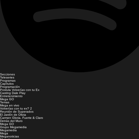
Secciones
Teleseries
Programas
Capítulos
Programación
Postula Volverías con tu Ex
Casting Dale Play
Entretenimiento
Mega GO
Temas
Mega en vivo
Volverías con tu ex? 2
Reunión de Superados
El Jardín de Olivia
Carmen Gloria, Fuerte & Claro
Detrás del Muro
Mega GO
Grupo Megamedia
Megamedia
Mega
Meganoticias