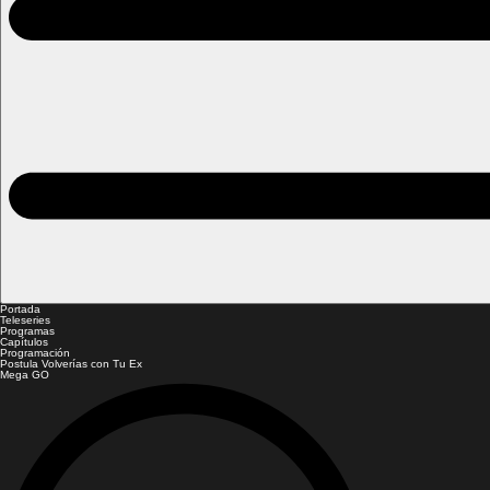
Portada
Teleseries
Programas
Capítulos
Programación
Postula Volverías con Tu Ex
Mega GO