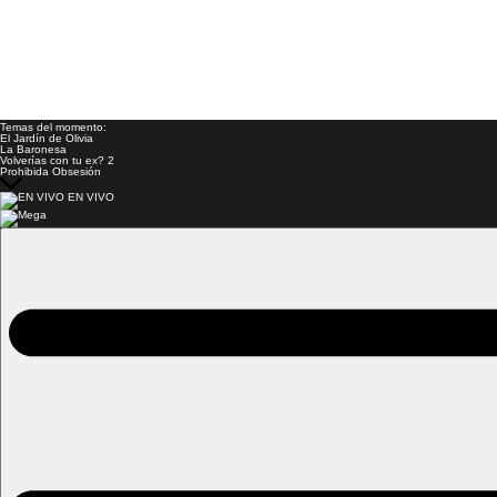
Temas del momento:
El Jardín de Olivia
La Baronesa
Volverías con tu ex? 2
Prohibida Obsesión
EN VIVO