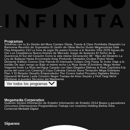
Programas
Volverías con tu Ex
Detrás del Muro
Carmen Gloria, Fuerte & Claro
Prohibida Obsesión
La
Baronesa
Reunión de Superados
El Jardín de Olivia
Mucho Gusto
Meganoticias
Dale
Play
Atrapados 133
La hora de jugar
De paseo
Acceso a lo Nuestro
Viña 2026
Aguas de
Oro
Los Casablanca
Nuevo Amores de Mercado
Juego de ilusiones
El Señor de la
Querencia
Al Sur del Corazón
Como la vida misma
Generación 98 '
Hijos del Desierto
La
Ley de Baltazar
Hasta Encontrarte
Amar Profundo
Verdades Ocultas
Pobre Novio
Demente
Edificio Corona
Only Friends
El Internado
Coliseo
Only Fama
Te Invito
Viaje a lo
insólito
De aquí vengo yo
Bajo el mismo techo
La Ruta Verde
El Antídoto
Mega Humor
Viajando Ando
La Ruta del Agua
Casado con hijos
Elegidos
Disfruta la Ruta
Capítulos
A la
punta del cerro
Los Carsong's
Copa Culinaria Carozzi
Sana Tentación
Mega Estelares
Plan V
El Retador
Desafío Emprendedor
The Covers
Isabel
Pecados Digitales
Modus
Operandi
Mi Barrio
Leyla
Corazón Negro
Trampa de Amor
Seyrán y Ferit
Yargi
Nehir
Olvídame si puedes
Secretos del Matrimonio
Ver todos los programas
Megamedia Corporativo
Quienes Somos
Información de Emisión
Información de Emisión 2014
Bases y ganadores
concursos
Orientaciones Programáticas
Trabaja con nosotros
Holding Bethia
Área
Comercial
Mediakit Digital
Síguenos