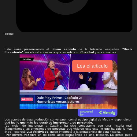
TikTok
Este lunes presenciamos el
último capítulo
de la teleserie vespertina
"Hasta
Encontrarte"
, en el cual conocimos que sucedió con
Cristóbal
y sus crímenes.
Lea el artículo
powered
by
Los actores de esta producción conversaron con el equipo digital de Mega y respondieron
qué fue lo que más les gustó de interpretar a su personaje.
"Lo mejor de interpretar a Catalina ha sido conectarme con una historia real.
Transmitiendo las emociones de personas que vivieron esto esto, lo que ha sido lo más
lindo", expresó
Luz Valdivieso
, quien interpretó a la protagonista de esta historia.
"Por primera vez tuve un rol como actor protagónico de una teleserie. La gente pudo