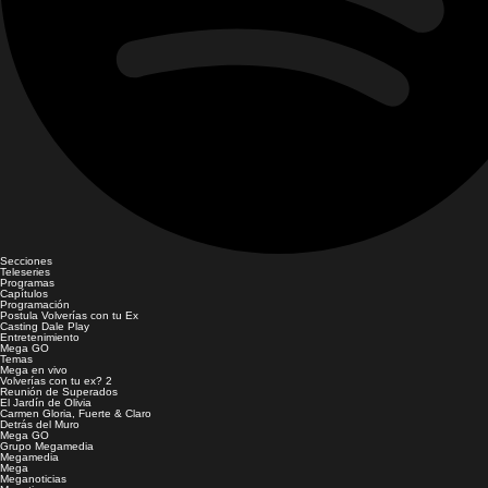
Secciones
Teleseries
Programas
Capítulos
Programación
Postula Volverías con tu Ex
Casting Dale Play
Entretenimiento
Mega GO
Temas
Mega en vivo
Volverías con tu ex? 2
Reunión de Superados
El Jardín de Olivia
Carmen Gloria, Fuerte & Claro
Detrás del Muro
Mega GO
Grupo Megamedia
Megamedia
Mega
Meganoticias