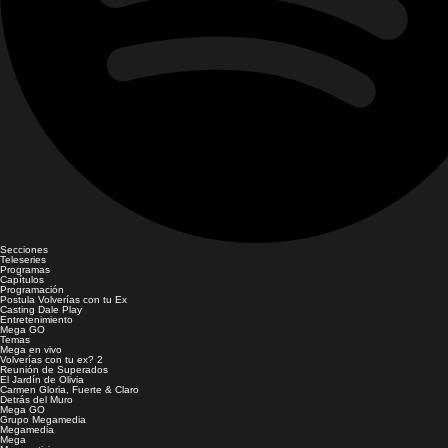
Secciones
Teleseries
Programas
Capítulos
Programación
Postula Volverías con tu Ex
Casting Dale Play
Entretenimiento
Mega GO
Temas
Mega en vivo
Volverías con tu ex? 2
Reunión de Superados
El Jardín de Olivia
Carmen Gloria, Fuerte & Claro
Detrás del Muro
Mega GO
Grupo Megamedia
Megamedia
Mega