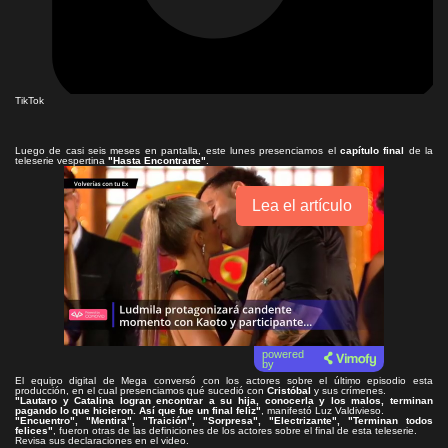
TikTok
Luego de casi seis meses en pantalla, este lunes presenciamos el
capítulo final
de la
teleserie vespertina
"Hasta Encontrarte"
.
Lea el artículo
powered
by
El equipo digital de Mega conversó con los actores sobre el último episodio esta
producción, en el cual presenciamos qué sucedió con
Cristóbal
y sus crímenes.
"Lautaro y Catalina logran encontrar a su hija, conocerla y los malos, terminan
pagando lo que hicieron. Así que fue un final feliz"
, manifestó Luz Valdivieso.
"Encuentro", "Mentira", "Traición", "Sorpresa", "Electrizante", "Terminan todos
felices"
, fueron otras de las definiciones de los actores sobre el final de esta teleserie.
Revisa sus declaraciones en el video.