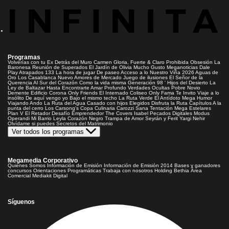
Programas
Volverías con tu Ex
Detrás del Muro
Carmen Gloria, Fuerte & Claro
Prohibida Obsesión
La
Baronesa
Reunión de Superados
El Jardín de Olivia
Mucho Gusto
Meganoticias
Dale
Play
Atrapados 133
La hora de jugar
De paseo
Acceso a lo Nuestro
Viña 2026
Aguas de
Oro
Los Casablanca
Nuevo Amores de Mercado
Juego de ilusiones
El Señor de la
Querencia
Al Sur del Corazón
Como la vida misma
Generación 98 '
Hijos del Desierto
La
Ley de Baltazar
Hasta Encontrarte
Amar Profundo
Verdades Ocultas
Pobre Novio
Demente
Edificio Corona
Only Friends
El Internado
Coliseo
Only Fama
Te Invito
Viaje a lo
insólito
De aquí vengo yo
Bajo el mismo techo
La Ruta Verde
El Antídoto
Mega Humor
Viajando Ando
La Ruta del Agua
Casado con hijos
Elegidos
Disfruta la Ruta
Capítulos
A la
punta del cerro
Los Carsong's
Copa Culinaria Carozzi
Sana Tentación
Mega Estelares
Plan V
El Retador
Desafío Emprendedor
The Covers
Isabel
Pecados Digitales
Modus
Operandi
Mi Barrio
Leyla
Corazón Negro
Trampa de Amor
Seyrán y Ferit
Yargi
Nehir
Olvídame si puedes
Secretos del Matrimonio
Ver todos los programas
Megamedia Corporativo
Quienes Somos
Información de Emisión
Información de Emisión 2014
Bases y ganadores
concursos
Orientaciones Programáticas
Trabaja con nosotros
Holding Bethia
Área
Comercial
Mediakit Digital
Síguenos