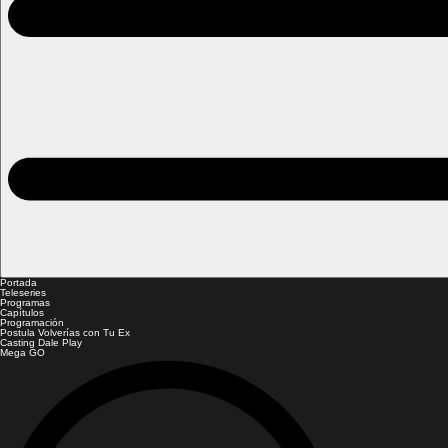
Portada
Teleseries
Programas
Capítulos
Programación
Postula Volverías con Tu Ex
Casting Dale Play
Mega GO