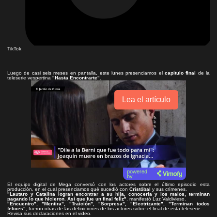
TikTok
Luego de casi seis meses en pantalla, este lunes presenciamos el
capítulo final
de la
teleserie vespertina
"Hasta Encontrarte"
.
Lea el artículo
powered
by
El equipo digital de Mega conversó con los actores sobre el último episodio esta
producción, en el cual presenciamos qué sucedió con
Cristóbal
y sus crímenes.
"Lautaro y Catalina logran encontrar a su hija, conocerla y los malos, terminan
pagando lo que hicieron. Así que fue un final feliz"
, manifestó Luz Valdivieso.
"Encuentro", "Mentira", "Traición", "Sorpresa", "Electrizante", "Terminan todos
felices"
, fueron otras de las definiciones de los actores sobre el final de esta teleserie.
Revisa sus declaraciones en el video.