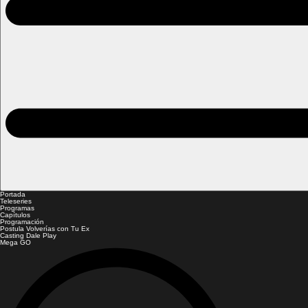
Portada
Teleseries
Programas
Capítulos
Programación
Postula Volverías con Tu Ex
Casting Dale Play
Mega GO