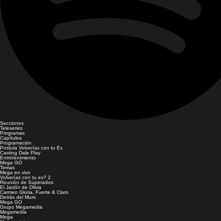
Secciones
Teleseries
Programas
Capítulos
Programación
Postula Volverías con tu Ex
Casting Dale Play
Entretenimiento
Mega GO
Temas
Mega en vivo
Volverías con tu ex? 2
Reunión de Superados
El Jardín de Olivia
Carmen Gloria, Fuerte & Claro
Detrás del Muro
Mega GO
Grupo Megamedia
Megamedia
Mega