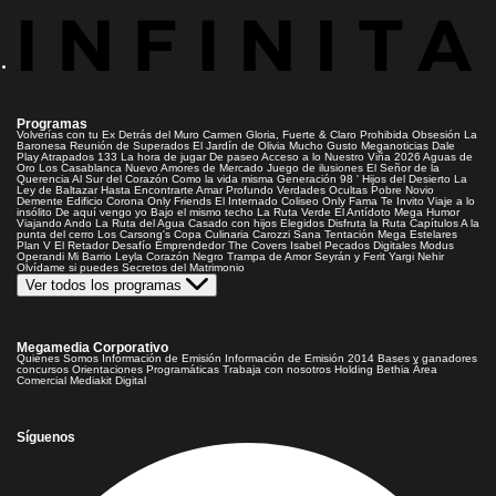
Programas
Volverías con tu Ex
Detrás del Muro
Carmen Gloria, Fuerte & Claro
Prohibida Obsesión
La
Baronesa
Reunión de Superados
El Jardín de Olivia
Mucho Gusto
Meganoticias
Dale
Play
Atrapados 133
La hora de jugar
De paseo
Acceso a lo Nuestro
Viña 2026
Aguas de
Oro
Los Casablanca
Nuevo Amores de Mercado
Juego de ilusiones
El Señor de la
Querencia
Al Sur del Corazón
Como la vida misma
Generación 98 '
Hijos del Desierto
La
Ley de Baltazar
Hasta Encontrarte
Amar Profundo
Verdades Ocultas
Pobre Novio
Demente
Edificio Corona
Only Friends
El Internado
Coliseo
Only Fama
Te Invito
Viaje a lo
insólito
De aquí vengo yo
Bajo el mismo techo
La Ruta Verde
El Antídoto
Mega Humor
Viajando Ando
La Ruta del Agua
Casado con hijos
Elegidos
Disfruta la Ruta
Capítulos
A la
punta del cerro
Los Carsong's
Copa Culinaria Carozzi
Sana Tentación
Mega Estelares
Plan V
El Retador
Desafío Emprendedor
The Covers
Isabel
Pecados Digitales
Modus
Operandi
Mi Barrio
Leyla
Corazón Negro
Trampa de Amor
Seyrán y Ferit
Yargi
Nehir
Olvídame si puedes
Secretos del Matrimonio
Ver todos los programas
Megamedia Corporativo
Quienes Somos
Información de Emisión
Información de Emisión 2014
Bases y ganadores
concursos
Orientaciones Programáticas
Trabaja con nosotros
Holding Bethia
Área
Comercial
Mediakit Digital
Síguenos