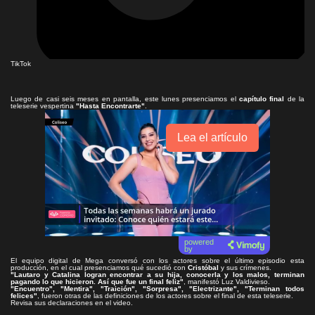
TikTok
Luego de casi seis meses en pantalla, este lunes presenciamos el
capítulo final
de la
teleserie vespertina
"Hasta Encontrarte"
.
Lea el artículo
powered
by
El equipo digital de Mega conversó con los actores sobre el último episodio esta
producción, en el cual presenciamos qué sucedió con
Cristóbal
y sus crímenes.
"Lautaro y Catalina logran encontrar a su hija, conocerla y los malos, terminan
pagando lo que hicieron. Así que fue un final feliz"
, manifestó Luz Valdivieso.
"Encuentro", "Mentira", "Traición", "Sorpresa", "Electrizante", "Terminan todos
felices"
, fueron otras de las definiciones de los actores sobre el final de esta teleserie.
Revisa sus declaraciones en el video.