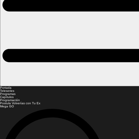
Portada
Teleseries
Programas
Capítulos
Programación
Postula Volverías con Tu Ex
Mega GO