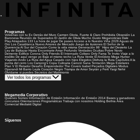
Programas
Volverías con tu Ex
Detrás del Muro
Carmen Gloria, Fuerte & Claro
Prohibida Obsesión
La
Baronesa
Reunión de Superados
El Jardín de Olivia
Mucho Gusto
Meganoticias
Dale
Play
Atrapados 133
La hora de jugar
De paseo
Acceso a lo Nuestro
Viña 2026
Aguas de
Oro
Los Casablanca
Nuevo Amores de Mercado
Juego de ilusiones
El Señor de la
Querencia
Al Sur del Corazón
Como la vida misma
Generación 98 '
Hijos del Desierto
La
Ley de Baltazar
Hasta Encontrarte
Amar Profundo
Verdades Ocultas
Pobre Novio
Demente
Edificio Corona
Only Friends
El Internado
Coliseo
Only Fama
Te Invito
Viaje a lo
insólito
De aquí vengo yo
Bajo el mismo techo
La Ruta Verde
El Antídoto
Mega Humor
Viajando Ando
La Ruta del Agua
Casado con hijos
Elegidos
Disfruta la Ruta
Capítulos
A la
punta del cerro
Los Carsong's
Copa Culinaria Carozzi
Sana Tentación
Mega Estelares
Plan V
El Retador
Desafío Emprendedor
The Covers
Isabel
Pecados Digitales
Modus
Operandi
Mi Barrio
Leyla
Corazón Negro
Trampa de Amor
Seyrán y Ferit
Yargi
Nehir
Olvídame si puedes
Secretos del Matrimonio
Ver todos los programas
Megamedia Corporativo
Quienes Somos
Información de Emisión
Información de Emisión 2014
Bases y ganadores
concursos
Orientaciones Programáticas
Trabaja con nosotros
Holding Bethia
Área
Comercial
Mediakit Digital
Síguenos