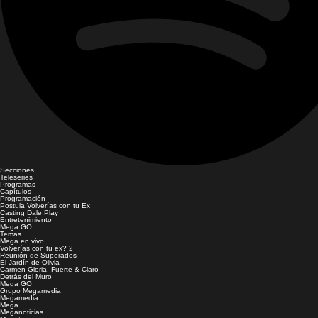
Secciones
Teleseries
Programas
Capítulos
Programación
Postula Volverías con tu Ex
Casting Dale Play
Entretenimiento
Mega GO
Temas
Mega en vivo
Volverías con tu ex? 2
Reunión de Superados
El Jardín de Olivia
Carmen Gloria, Fuerte & Claro
Detrás del Muro
Mega GO
Grupo Megamedia
Megamedia
Mega
Meganoticias