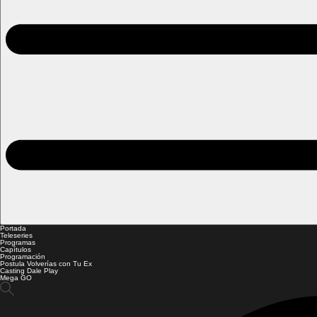
Portada
Teleseries
Programas
Capítulos
Programación
Postula Volverías con Tu Ex
Casting Dale Play
Mega GO