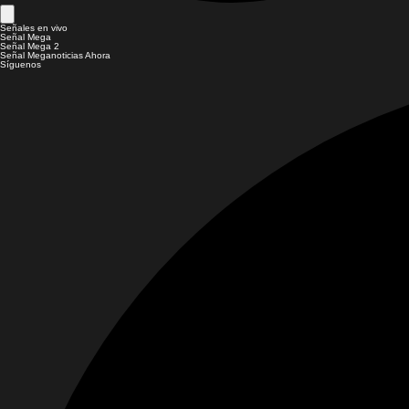
Señales en vivo
Señal Mega
Señal Mega 2
Señal Meganoticias Ahora
Síguenos