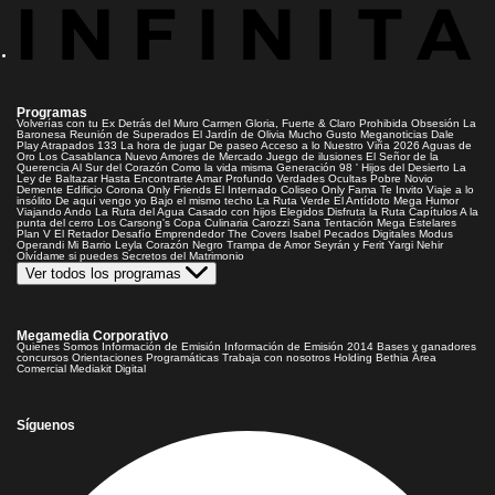
Programas
Volverías con tu Ex
Detrás del Muro
Carmen Gloria, Fuerte & Claro
Prohibida Obsesión
La
Baronesa
Reunión de Superados
El Jardín de Olivia
Mucho Gusto
Meganoticias
Dale
Play
Atrapados 133
La hora de jugar
De paseo
Acceso a lo Nuestro
Viña 2026
Aguas de
Oro
Los Casablanca
Nuevo Amores de Mercado
Juego de ilusiones
El Señor de la
Querencia
Al Sur del Corazón
Como la vida misma
Generación 98 '
Hijos del Desierto
La
Ley de Baltazar
Hasta Encontrarte
Amar Profundo
Verdades Ocultas
Pobre Novio
Demente
Edificio Corona
Only Friends
El Internado
Coliseo
Only Fama
Te Invito
Viaje a lo
insólito
De aquí vengo yo
Bajo el mismo techo
La Ruta Verde
El Antídoto
Mega Humor
Viajando Ando
La Ruta del Agua
Casado con hijos
Elegidos
Disfruta la Ruta
Capítulos
A la
punta del cerro
Los Carsong's
Copa Culinaria Carozzi
Sana Tentación
Mega Estelares
Plan V
El Retador
Desafío Emprendedor
The Covers
Isabel
Pecados Digitales
Modus
Operandi
Mi Barrio
Leyla
Corazón Negro
Trampa de Amor
Seyrán y Ferit
Yargi
Nehir
Olvídame si puedes
Secretos del Matrimonio
Ver todos los programas
Megamedia Corporativo
Quienes Somos
Información de Emisión
Información de Emisión 2014
Bases y ganadores
concursos
Orientaciones Programáticas
Trabaja con nosotros
Holding Bethia
Área
Comercial
Mediakit Digital
Síguenos