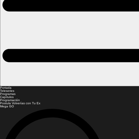
Portada
Teleseries
Programas
Capítulos
Programación
Postula Volverías con Tu Ex
Mega GO