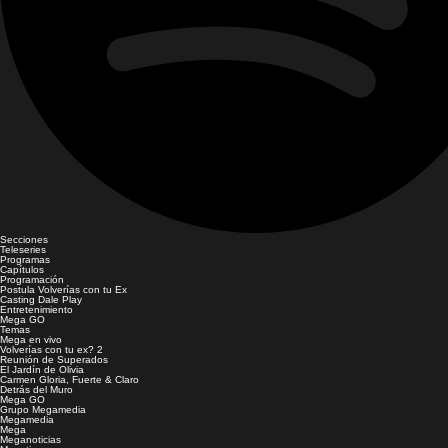
Secciones
Teleseries
Programas
Capítulos
Programación
Postula Volverías con tu Ex
Casting Dale Play
Entretenimiento
Mega GO
Temas
Mega en vivo
Volverías con tu ex? 2
Reunión de Superados
El Jardín de Olivia
Carmen Gloria, Fuerte & Claro
Detrás del Muro
Mega GO
Grupo Megamedia
Megamedia
Mega
Meganoticias