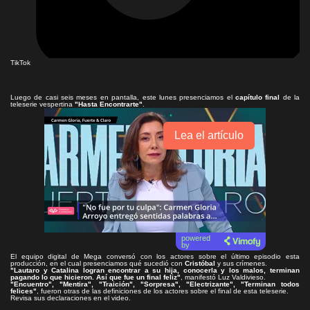
TikTok
Luego de casi seis meses en pantalla, este lunes presenciamos el
capítulo final
de la
teleserie vespertina
"Hasta Encontrarte"
.
Lea el artículo
powered
by
El equipo digital de Mega conversó con los actores sobre el último episodio esta
producción, en el cual presenciamos qué sucedió con
Cristóbal
y sus crímenes.
"Lautaro y Catalina logran encontrar a su hija, conocerla y los malos, terminan
pagando lo que hicieron. Así que fue un final feliz"
, manifestó Luz Valdivieso.
"Encuentro", "Mentira", "Traición", "Sorpresa", "Electrizante", "Terminan todos
felices"
, fueron otras de las definiciones de los actores sobre el final de esta teleserie.
Revisa sus declaraciones en el video.