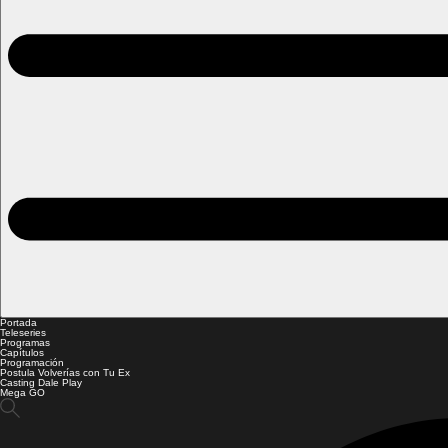
Portada
Teleseries
Programas
Capítulos
Programación
Postula Volverías con Tu Ex
Casting Dale Play
Mega GO