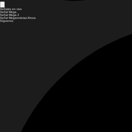
Señales en vivo
Señal Mega
Señal Mega 2
Señal Meganoticias Ahora
Síguenos