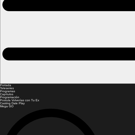
Portada
Teleseries
Programas
Capítulos
Programación
Postula Volverías con Tu Ex
Casting Dale Play
Mega GO