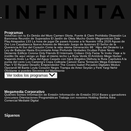
Programas
Volverías con tu Ex
Detrás del Muro
Carmen Gloria, Fuerte & Claro
Prohibida Obsesión
La
Baronesa
Reunión de Superados
El Jardín de Olivia
Mucho Gusto
Meganoticias
Dale
Play
Atrapados 133
La hora de jugar
De paseo
Acceso a lo Nuestro
Viña 2026
Aguas de
Oro
Los Casablanca
Nuevo Amores de Mercado
Juego de ilusiones
El Señor de la
Querencia
Al Sur del Corazón
Como la vida misma
Generación 98 '
Hijos del Desierto
La
Ley de Baltazar
Hasta Encontrarte
Amar Profundo
Verdades Ocultas
Pobre Novio
Demente
Edificio Corona
Only Friends
El Internado
Coliseo
Only Fama
Te Invito
Viaje a lo
insólito
De aquí vengo yo
Bajo el mismo techo
La Ruta Verde
El Antídoto
Mega Humor
Viajando Ando
La Ruta del Agua
Casado con hijos
Elegidos
Disfruta la Ruta
Capítulos
A la
punta del cerro
Los Carsong's
Copa Culinaria Carozzi
Sana Tentación
Mega Estelares
Plan V
El Retador
Desafío Emprendedor
The Covers
Isabel
Pecados Digitales
Modus
Operandi
Mi Barrio
Leyla
Corazón Negro
Trampa de Amor
Seyrán y Ferit
Yargi
Nehir
Olvídame si puedes
Secretos del Matrimonio
Ver todos los programas
Megamedia Corporativo
Quienes Somos
Información de Emisión
Información de Emisión 2014
Bases y ganadores
concursos
Orientaciones Programáticas
Trabaja con nosotros
Holding Bethia
Área
Comercial
Mediakit Digital
Síguenos