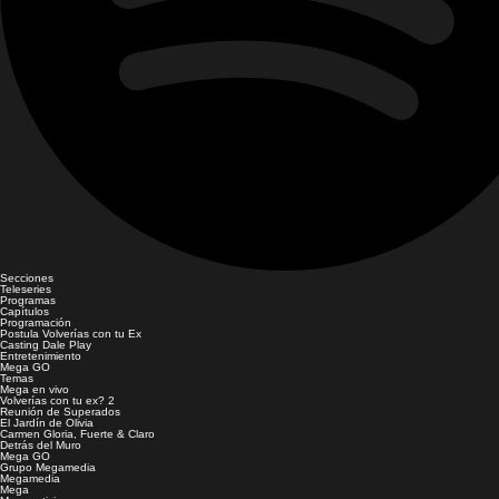
Secciones
Teleseries
Programas
Capítulos
Programación
Postula Volverías con tu Ex
Casting Dale Play
Entretenimiento
Mega GO
Temas
Mega en vivo
Volverías con tu ex? 2
Reunión de Superados
El Jardín de Olivia
Carmen Gloria, Fuerte & Claro
Detrás del Muro
Mega GO
Grupo Megamedia
Megamedia
Mega