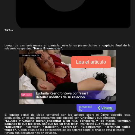
TikTok
Luego de casi seis meses en pantalla, este lunes presenciamos el
capítulo final
de la
teleserie vespertina
"Hasta Encontrarte"
.
Lea el artículo
powered
by
El equipo digital de Mega conversó con los actores sobre el último episodio esta
producción, en el cual presenciamos qué sucedió con
Cristóbal
y sus crímenes.
"Lautaro y Catalina logran encontrar a su hija, conocerla y los malos, terminan
pagando lo que hicieron. Así que fue un final feliz"
, manifestó Luz Valdivieso.
"Encuentro", "Mentira", "Traición", "Sorpresa", "Electrizante", "Terminan todos
felices"
, fueron otras de las definiciones de los actores sobre el final de esta teleserie.
Revisa sus declaraciones en el video.