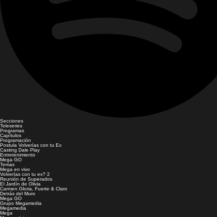
Secciones
Teleseries
Programas
Capítulos
Programación
Postula Volverías con tu Ex
Casting Dale Play
Entretenimiento
Mega GO
Temas
Mega en vivo
Volverías con tu ex? 2
Reunión de Superados
El Jardín de Olivia
Carmen Gloria, Fuerte & Claro
Detrás del Muro
Mega GO
Grupo Megamedia
Megamedia
Mega