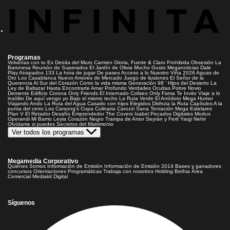
Programas
Volverías con tu Ex
Detrás del Muro
Carmen Gloria, Fuerte & Claro
Prohibida Obsesión
La
Baronesa
Reunión de Superados
El Jardín de Olivia
Mucho Gusto
Meganoticias
Dale
Play
Atrapados 133
La hora de jugar
De paseo
Acceso a lo Nuestro
Viña 2026
Aguas de
Oro
Los Casablanca
Nuevo Amores de Mercado
Juego de ilusiones
El Señor de la
Querencia
Al Sur del Corazón
Como la vida misma
Generación 98 '
Hijos del Desierto
La
Ley de Baltazar
Hasta Encontrarte
Amar Profundo
Verdades Ocultas
Pobre Novio
Demente
Edificio Corona
Only Friends
El Internado
Coliseo
Only Fama
Te Invito
Viaje a lo
insólito
De aquí vengo yo
Bajo el mismo techo
La Ruta Verde
El Antídoto
Mega Humor
Viajando Ando
La Ruta del Agua
Casado con hijos
Elegidos
Disfruta la Ruta
Capítulos
A la
punta del cerro
Los Carsong's
Copa Culinaria Carozzi
Sana Tentación
Mega Estelares
Plan V
El Retador
Desafío Emprendedor
The Covers
Isabel
Pecados Digitales
Modus
Operandi
Mi Barrio
Leyla
Corazón Negro
Trampa de Amor
Seyrán y Ferit
Yargi
Nehir
Olvídame si puedes
Secretos del Matrimonio
Ver todos los programas
Megamedia Corporativo
Quienes Somos
Información de Emisión
Información de Emisión 2014
Bases y ganadores
concursos
Orientaciones Programáticas
Trabaja con nosotros
Holding Bethia
Área
Comercial
Mediakit Digital
Síguenos