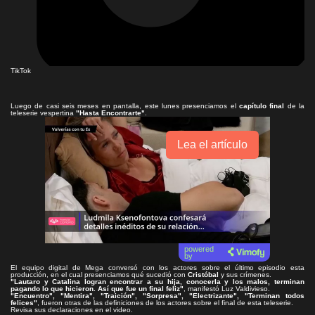
TikTok
Luego de casi seis meses en pantalla, este lunes presenciamos el
capítulo final
de la
teleserie vespertina
"Hasta Encontrarte"
.
Lea el artículo
powered
by
El equipo digital de Mega conversó con los actores sobre el último episodio esta
producción, en el cual presenciamos qué sucedió con
Cristóbal
y sus crímenes.
"Lautaro y Catalina logran encontrar a su hija, conocerla y los malos, terminan
pagando lo que hicieron. Así que fue un final feliz"
, manifestó Luz Valdivieso.
"Encuentro", "Mentira", "Traición", "Sorpresa", "Electrizante", "Terminan todos
felices"
, fueron otras de las definiciones de los actores sobre el final de esta teleserie.
Revisa sus declaraciones en el video.