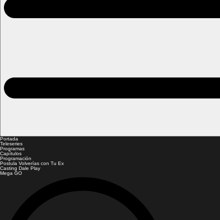
Portada
Teleseries
Programas
Capítulos
Programación
Postula Volverías con Tu Ex
Casting Dale Play
Mega GO