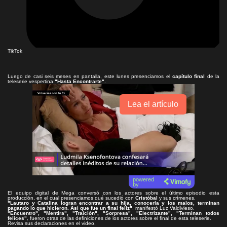
TikTok
Luego de casi seis meses en pantalla, este lunes presenciamos el
capítulo final
de la
teleserie vespertina
"Hasta Encontrarte"
.
Lea el artículo
powered
by
El equipo digital de Mega conversó con los actores sobre el último episodio esta
producción, en el cual presenciamos qué sucedió con
Cristóbal
y sus crímenes.
"Lautaro y Catalina logran encontrar a su hija, conocerla y los malos, terminan
pagando lo que hicieron. Así que fue un final feliz"
, manifestó Luz Valdivieso.
"Encuentro", "Mentira", "Traición", "Sorpresa", "Electrizante", "Terminan todos
felices"
, fueron otras de las definiciones de los actores sobre el final de esta teleserie.
Revisa sus declaraciones en el video.