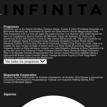
Programas
Volverías con tu Ex
Detrás del Muro
Carmen Gloria, Fuerte & Claro
Prohibida Obsesión
La
Baronesa
Reunión de Superados
El Jardín de Olivia
Mucho Gusto
Meganoticias
Dale
Play
Atrapados 133
La hora de jugar
De paseo
Acceso a lo Nuestro
Viña 2026
Aguas de
Oro
Los Casablanca
Nuevo Amores de Mercado
Juego de ilusiones
El Señor de la
Querencia
Al Sur del Corazón
Como la vida misma
Generación 98 '
Hijos del Desierto
La
Ley de Baltazar
Hasta Encontrarte
Amar Profundo
Verdades Ocultas
Pobre Novio
Demente
Edificio Corona
Only Friends
El Internado
Coliseo
Only Fama
Te Invito
Viaje a lo
insólito
De aquí vengo yo
Bajo el mismo techo
La Ruta Verde
El Antídoto
Mega Humor
Viajando Ando
La Ruta del Agua
Casado con hijos
Elegidos
Disfruta la Ruta
Capítulos
A la
punta del cerro
Los Carsong's
Copa Culinaria Carozzi
Sana Tentación
Mega Estelares
Plan V
El Retador
Desafío Emprendedor
The Covers
Isabel
Pecados Digitales
Modus
Operandi
Mi Barrio
Leyla
Corazón Negro
Trampa de Amor
Seyrán y Ferit
Yargi
Nehir
Olvídame si puedes
Secretos del Matrimonio
Ver todos los programas
Megamedia Corporativo
Quienes Somos
Información de Emisión
Información de Emisión 2014
Bases y ganadores
concursos
Orientaciones Programáticas
Trabaja con nosotros
Holding Bethia
Área
Comercial
Mediakit Digital
Síguenos