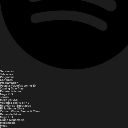
Secciones
Teleseries
Programas
Capítulos
Programación
Postula Volverías con tu Ex
Casting Dale Play
Entretenimiento
Mega GO
Temas
Mega en vivo
Volverías con tu ex? 2
Reunión de Superados
El Jardín de Olivia
Carmen Gloria, Fuerte & Claro
Detrás del Muro
Mega GO
Grupo Megamedia
Megamedia
Mega