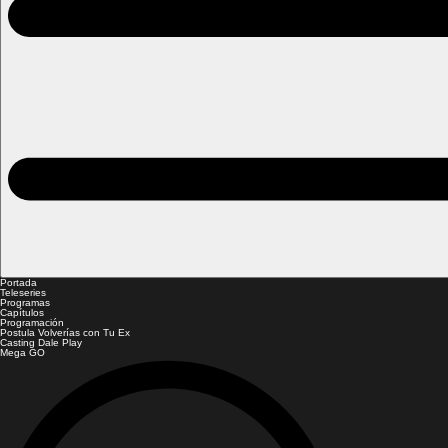
Portada
Teleseries
Programas
Capítulos
Programación
Postula Volverías con Tu Ex
Casting Dale Play
Mega GO