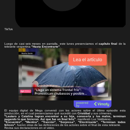
TikTok
Luego de casi seis meses en pantalla, este lunes presenciamos el
capítulo final
de la
teleserie vespertina
"Hasta Encontrarte"
.
Lea el artículo
powered
by
El equipo digital de Mega conversó con los actores sobre el último episodio esta
producción, en el cual presenciamos qué sucedió con
Cristóbal
y sus crímenes.
"Lautaro y Catalina logran encontrar a su hija, conocerla y los malos, terminan
pagando lo que hicieron. Así que fue un final feliz"
, manifestó Luz Valdivieso.
"Encuentro", "Mentira", "Traición", "Sorpresa", "Electrizante", "Terminan todos
felices"
, fueron otras de las definiciones de los actores sobre el final de esta teleserie.
Revisa sus declaraciones en el video.