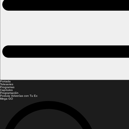
Portada
Teleseries
Programas
Capítulos
Programación
Postula Volverías con Tu Ex
Mega GO