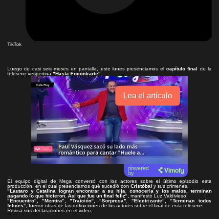
TikTok
Luego de casi seis meses en pantalla, este lunes presenciamos el
capítulo final
de la
teleserie vespertina
"Hasta Encontrarte"
.
Lea el artículo
powered
by
El equipo digital de Mega conversó con los actores sobre el último episodio esta
producción, en el cual presenciamos qué sucedió con
Cristóbal
y sus crímenes.
"Lautaro y Catalina logran encontrar a su hija, conocerla y los malos, terminan
pagando lo que hicieron. Así que fue un final feliz"
, manifestó Luz Valdivieso.
"Encuentro", "Mentira", "Traición", "Sorpresa", "Electrizante", "Terminan todos
felices"
, fueron otras de las definiciones de los actores sobre el final de esta teleserie.
Revisa sus declaraciones en el video.