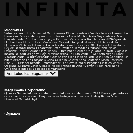
Programas
Volverías con tu Ex
Detrás del Muro
Carmen Gloria, Fuerte & Claro
Prohibida Obsesión
La
Baronesa
Reunión de Superados
El Jardín de Olivia
Mucho Gusto
Meganoticias
Dale
Play
Atrapados 133
La hora de jugar
De paseo
Acceso a lo Nuestro
Viña 2026
Aguas de
Oro
Los Casablanca
Nuevo Amores de Mercado
Juego de ilusiones
El Señor de la
Querencia
Al Sur del Corazón
Como la vida misma
Generación 98 '
Hijos del Desierto
La
Ley de Baltazar
Hasta Encontrarte
Amar Profundo
Verdades Ocultas
Pobre Novio
Demente
Edificio Corona
Only Friends
El Internado
Coliseo
Only Fama
Te Invito
Viaje a lo
insólito
De aquí vengo yo
Bajo el mismo techo
La Ruta Verde
El Antídoto
Mega Humor
Viajando Ando
La Ruta del Agua
Casado con hijos
Elegidos
Disfruta la Ruta
Capítulos
A la
punta del cerro
Los Carsong's
Copa Culinaria Carozzi
Sana Tentación
Mega Estelares
Plan V
El Retador
Desafío Emprendedor
The Covers
Isabel
Pecados Digitales
Modus
Operandi
Mi Barrio
Leyla
Corazón Negro
Trampa de Amor
Seyrán y Ferit
Yargi
Nehir
Olvídame si puedes
Secretos del Matrimonio
Ver todos los programas
Megamedia Corporativo
Quienes Somos
Información de Emisión
Información de Emisión 2014
Bases y ganadores
concursos
Orientaciones Programáticas
Trabaja con nosotros
Holding Bethia
Área
Comercial
Mediakit Digital
Síguenos