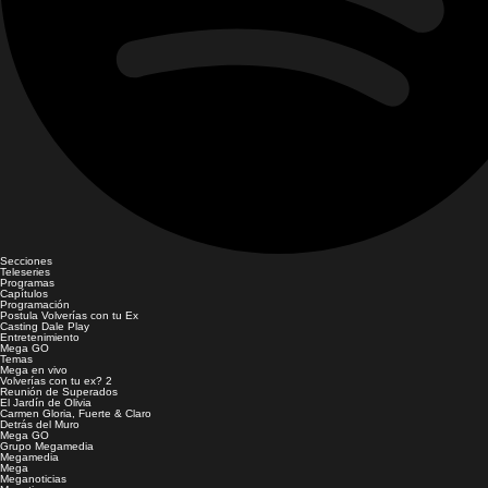
Secciones
Teleseries
Programas
Capítulos
Programación
Postula Volverías con tu Ex
Casting Dale Play
Entretenimiento
Mega GO
Temas
Mega en vivo
Volverías con tu ex? 2
Reunión de Superados
El Jardín de Olivia
Carmen Gloria, Fuerte & Claro
Detrás del Muro
Mega GO
Grupo Megamedia
Megamedia
Mega
Meganoticias