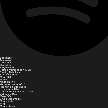
Secciones
Teleseries
Programas
Capítulos
Programación
Postula Volverías con tu Ex
Casting Dale Play
Entretenimiento
Mega GO
Temas
Mega en vivo
Volverías con tu ex? 2
Reunión de Superados
El Jardín de Olivia
Carmen Gloria, Fuerte & Claro
Detrás del Muro
Mega GO
Grupo Megamedia
Megamedia
Mega
Meganoticias