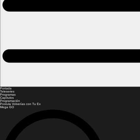
Portada
Teleseries
Programas
Capítulos
Programación
Postula Volverías con Tu Ex
Mega GO