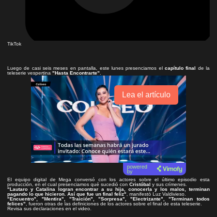
TikTok
Luego de casi seis meses en pantalla, este lunes presenciamos el
capítulo final
de la
teleserie vespertina
"Hasta Encontrarte"
.
Lea el artículo
powered
by
El equipo digital de Mega conversó con los actores sobre el último episodio esta
producción, en el cual presenciamos qué sucedió con
Cristóbal
y sus crímenes.
"Lautaro y Catalina logran encontrar a su hija, conocerla y los malos, terminan
pagando lo que hicieron. Así que fue un final feliz"
, manifestó Luz Valdivieso.
"Encuentro", "Mentira", "Traición", "Sorpresa", "Electrizante", "Terminan todos
felices"
, fueron otras de las definiciones de los actores sobre el final de esta teleserie.
Revisa sus declaraciones en el video.