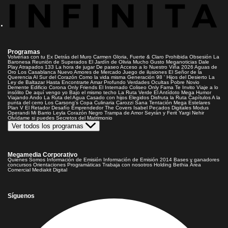
Programas
Volverías con tu Ex
Detrás del Muro
Carmen Gloria, Fuerte & Claro
Prohibida Obsesión
La
Baronesa
Reunión de Superados
El Jardín de Olivia
Mucho Gusto
Meganoticias
Dale
Play
Atrapados 133
La hora de jugar
De paseo
Acceso a lo Nuestro
Viña 2026
Aguas de
Oro
Los Casablanca
Nuevo Amores de Mercado
Juego de ilusiones
El Señor de la
Querencia
Al Sur del Corazón
Como la vida misma
Generación 98 '
Hijos del Desierto
La
Ley de Baltazar
Hasta Encontrarte
Amar Profundo
Verdades Ocultas
Pobre Novio
Demente
Edificio Corona
Only Friends
El Internado
Coliseo
Only Fama
Te Invito
Viaje a lo
insólito
De aquí vengo yo
Bajo el mismo techo
La Ruta Verde
El Antídoto
Mega Humor
Viajando Ando
La Ruta del Agua
Casado con hijos
Elegidos
Disfruta la Ruta
Capítulos
A la
punta del cerro
Los Carsong's
Copa Culinaria Carozzi
Sana Tentación
Mega Estelares
Plan V
El Retador
Desafío Emprendedor
The Covers
Isabel
Pecados Digitales
Modus
Operandi
Mi Barrio
Leyla
Corazón Negro
Trampa de Amor
Seyrán y Ferit
Yargi
Nehir
Olvídame si puedes
Secretos del Matrimonio
Ver todos los programas
Megamedia Corporativo
Quienes Somos
Información de Emisión
Información de Emisión 2014
Bases y ganadores
concursos
Orientaciones Programáticas
Trabaja con nosotros
Holding Bethia
Área
Comercial
Mediakit Digital
Síguenos