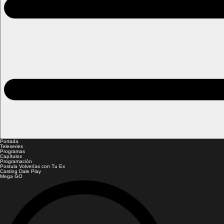
Portada
Teleseries
Programas
Capítulos
Programación
Postula Volverías con Tu Ex
Casting Dale Play
Mega GO