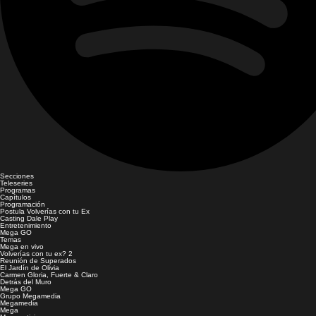
Secciones
Teleseries
Programas
Capítulos
Programación
Postula Volverías con tu Ex
Casting Dale Play
Entretenimiento
Mega GO
Temas
Mega en vivo
Volverías con tu ex? 2
Reunión de Superados
El Jardín de Olivia
Carmen Gloria, Fuerte & Claro
Detrás del Muro
Mega GO
Grupo Megamedia
Megamedia
Mega