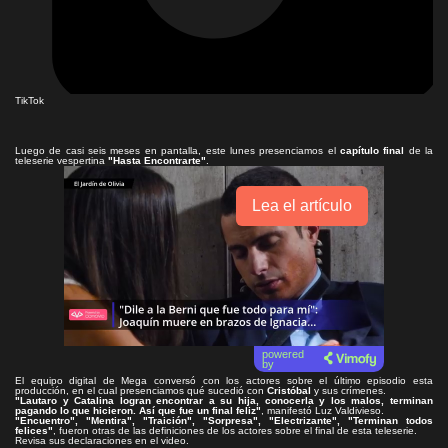
TikTok
Luego de casi seis meses en pantalla, este lunes presenciamos el
capítulo final
de la
teleserie vespertina
"Hasta Encontrarte"
.
Lea el artículo
powered
by
El equipo digital de Mega conversó con los actores sobre el último episodio esta
producción, en el cual presenciamos qué sucedió con
Cristóbal
y sus crímenes.
"Lautaro y Catalina logran encontrar a su hija, conocerla y los malos, terminan
pagando lo que hicieron. Así que fue un final feliz"
, manifestó Luz Valdivieso.
"Encuentro", "Mentira", "Traición", "Sorpresa", "Electrizante", "Terminan todos
felices"
, fueron otras de las definiciones de los actores sobre el final de esta teleserie.
Revisa sus declaraciones en el video.