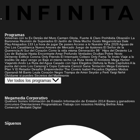
Programas
Volverías con tu Ex
Detrás del Muro
Carmen Gloria, Fuerte & Claro
Prohibida Obsesión
La
Baronesa
Reunión de Superados
El Jardín de Olivia
Mucho Gusto
Meganoticias
Dale
Play
Atrapados 133
La hora de jugar
De paseo
Acceso a lo Nuestro
Viña 2026
Aguas de
Oro
Los Casablanca
Nuevo Amores de Mercado
Juego de ilusiones
El Señor de la
Querencia
Al Sur del Corazón
Como la vida misma
Generación 98 '
Hijos del Desierto
La
Ley de Baltazar
Hasta Encontrarte
Amar Profundo
Verdades Ocultas
Pobre Novio
Demente
Edificio Corona
Only Friends
El Internado
Coliseo
Only Fama
Te Invito
Viaje a lo
insólito
De aquí vengo yo
Bajo el mismo techo
La Ruta Verde
El Antídoto
Mega Humor
Viajando Ando
La Ruta del Agua
Casado con hijos
Elegidos
Disfruta la Ruta
Capítulos
A la
punta del cerro
Los Carsong's
Copa Culinaria Carozzi
Sana Tentación
Mega Estelares
Plan V
El Retador
Desafío Emprendedor
The Covers
Isabel
Pecados Digitales
Modus
Operandi
Mi Barrio
Leyla
Corazón Negro
Trampa de Amor
Seyrán y Ferit
Yargi
Nehir
Olvídame si puedes
Secretos del Matrimonio
Ver todos los programas
Megamedia Corporativo
Quienes Somos
Información de Emisión
Información de Emisión 2014
Bases y ganadores
concursos
Orientaciones Programáticas
Trabaja con nosotros
Holding Bethia
Área
Comercial
Mediakit Digital
Síguenos