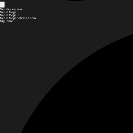
Señales en vivo
Señal Mega
Señal Mega 2
Señal Meganoticias Ahora
Síguenos