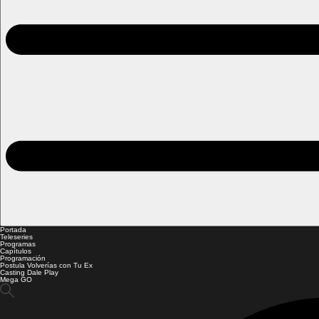
Portada
Teleseries
Programas
Capítulos
Programación
Postula Volverías con Tu Ex
Casting Dale Play
Mega GO