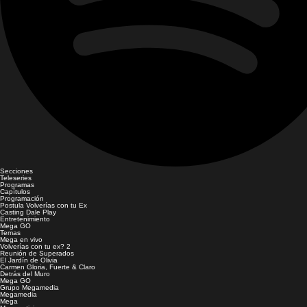
Secciones
Teleseries
Programas
Capítulos
Programación
Postula Volverías con tu Ex
Casting Dale Play
Entretenimiento
Mega GO
Temas
Mega en vivo
Volverías con tu ex? 2
Reunión de Superados
El Jardín de Olivia
Carmen Gloria, Fuerte & Claro
Detrás del Muro
Mega GO
Grupo Megamedia
Megamedia
Mega