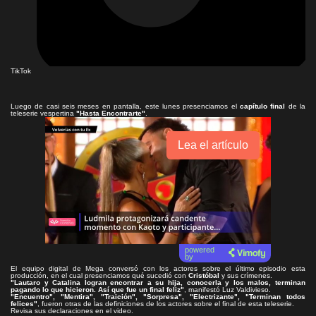
TikTok
Luego de casi seis meses en pantalla, este lunes presenciamos el
capítulo final
de la
teleserie vespertina
"Hasta Encontrarte"
.
Lea el artículo
powered
by
El equipo digital de Mega conversó con los actores sobre el último episodio esta
producción, en el cual presenciamos qué sucedió con
Cristóbal
y sus crímenes.
"Lautaro y Catalina logran encontrar a su hija, conocerla y los malos, terminan
pagando lo que hicieron. Así que fue un final feliz"
, manifestó Luz Valdivieso.
"Encuentro", "Mentira", "Traición", "Sorpresa", "Electrizante", "Terminan todos
felices"
, fueron otras de las definiciones de los actores sobre el final de esta teleserie.
Revisa sus declaraciones en el video.