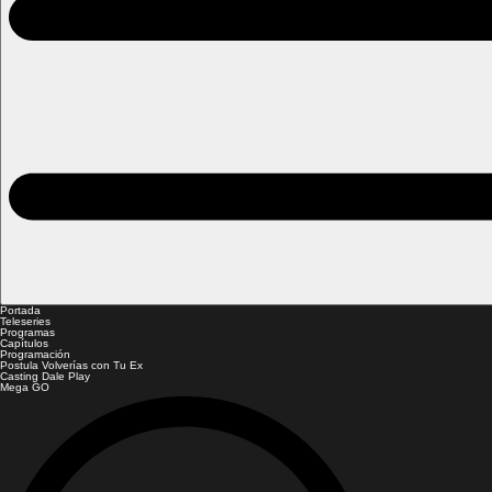
Portada
Teleseries
Programas
Capítulos
Programación
Postula Volverías con Tu Ex
Casting Dale Play
Mega GO