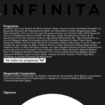
Programas
Volverías con tu Ex
Detrás del Muro
Carmen Gloria, Fuerte & Claro
Prohibida Obsesión
La
Baronesa
Reunión de Superados
El Jardín de Olivia
Mucho Gusto
Meganoticias
Dale
Play
Atrapados 133
La hora de jugar
De paseo
Acceso a lo Nuestro
Viña 2026
Aguas de
Oro
Los Casablanca
Nuevo Amores de Mercado
Juego de ilusiones
El Señor de la
Querencia
Al Sur del Corazón
Como la vida misma
Generación 98 '
Hijos del Desierto
La
Ley de Baltazar
Hasta Encontrarte
Amar Profundo
Verdades Ocultas
Pobre Novio
Demente
Edificio Corona
Only Friends
El Internado
Coliseo
Only Fama
Te Invito
Viaje a lo
insólito
De aquí vengo yo
Bajo el mismo techo
La Ruta Verde
El Antídoto
Mega Humor
Viajando Ando
La Ruta del Agua
Casado con hijos
Elegidos
Disfruta la Ruta
Capítulos
A la
punta del cerro
Los Carsong's
Copa Culinaria Carozzi
Sana Tentación
Mega Estelares
Plan V
El Retador
Desafío Emprendedor
The Covers
Isabel
Pecados Digitales
Modus
Operandi
Mi Barrio
Leyla
Corazón Negro
Trampa de Amor
Seyrán y Ferit
Yargi
Nehir
Olvídame si puedes
Secretos del Matrimonio
Ver todos los programas
Megamedia Corporativo
Quienes Somos
Información de Emisión
Información de Emisión 2014
Bases y ganadores
concursos
Orientaciones Programáticas
Trabaja con nosotros
Holding Bethia
Área
Comercial
Mediakit Digital
Síguenos