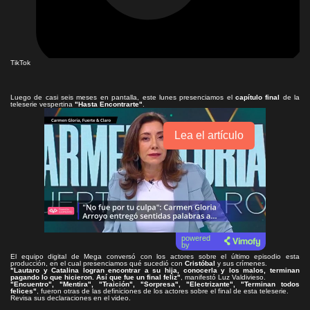
TikTok
Luego de casi seis meses en pantalla, este lunes presenciamos el
capítulo final
de la
teleserie vespertina
"Hasta Encontrarte"
.
Lea el artículo
powered
by
El equipo digital de Mega conversó con los actores sobre el último episodio esta
producción, en el cual presenciamos qué sucedió con
Cristóbal
y sus crímenes.
"Lautaro y Catalina logran encontrar a su hija, conocerla y los malos, terminan
pagando lo que hicieron. Así que fue un final feliz"
, manifestó Luz Valdivieso.
"Encuentro", "Mentira", "Traición", "Sorpresa", "Electrizante", "Terminan todos
felices"
, fueron otras de las definiciones de los actores sobre el final de esta teleserie.
Revisa sus declaraciones en el video.