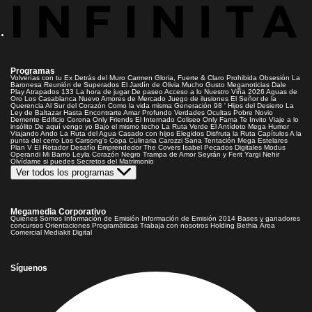
Programas
Volverías con tu Ex
Detrás del Muro
Carmen Gloria, Fuerte & Claro
Prohibida Obsesión
La
Baronesa
Reunión de Superados
El Jardín de Olivia
Mucho Gusto
Meganoticias
Dale
Play
Atrapados 133
La hora de jugar
De paseo
Acceso a lo Nuestro
Viña 2026
Aguas de
Oro
Los Casablanca
Nuevo Amores de Mercado
Juego de ilusiones
El Señor de la
Querencia
Al Sur del Corazón
Como la vida misma
Generación 98 '
Hijos del Desierto
La
Ley de Baltazar
Hasta Encontrarte
Amar Profundo
Verdades Ocultas
Pobre Novio
Demente
Edificio Corona
Only Friends
El Internado
Coliseo
Only Fama
Te Invito
Viaje a lo
insólito
De aquí vengo yo
Bajo el mismo techo
La Ruta Verde
El Antídoto
Mega Humor
Viajando Ando
La Ruta del Agua
Casado con hijos
Elegidos
Disfruta la Ruta
Capítulos
A la
punta del cerro
Los Carsong's
Copa Culinaria Carozzi
Sana Tentación
Mega Estelares
Plan V
El Retador
Desafío Emprendedor
The Covers
Isabel
Pecados Digitales
Modus
Operandi
Mi Barrio
Leyla
Corazón Negro
Trampa de Amor
Seyrán y Ferit
Yargi
Nehir
Olvídame si puedes
Secretos del Matrimonio
Ver todos los programas
Megamedia Corporativo
Quienes Somos
Información de Emisión
Información de Emisión 2014
Bases y ganadores
concursos
Orientaciones Programáticas
Trabaja con nosotros
Holding Bethia
Área
Comercial
Mediakit Digital
Síguenos