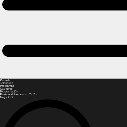
Portada
Teleseries
Programas
Capítulos
Programación
Postula Volverías con Tu Ex
Mega GO