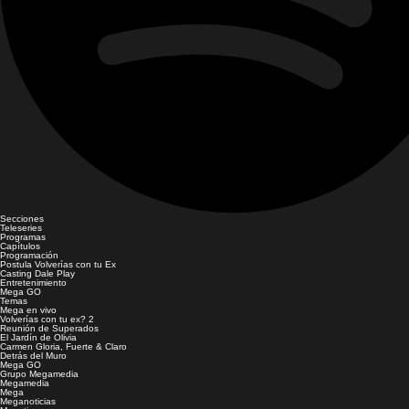
Secciones
Teleseries
Programas
Capítulos
Programación
Postula Volverías con tu Ex
Casting Dale Play
Entretenimiento
Mega GO
Temas
Mega en vivo
Volverías con tu ex? 2
Reunión de Superados
El Jardín de Olivia
Carmen Gloria, Fuerte & Claro
Detrás del Muro
Mega GO
Grupo Megamedia
Megamedia
Mega
Meganoticias