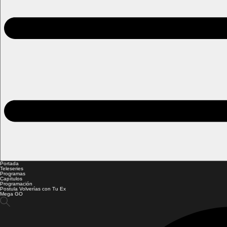
Portada
Teleseries
Programas
Capítulos
Programación
Postula Volverías con Tu Ex
Mega GO