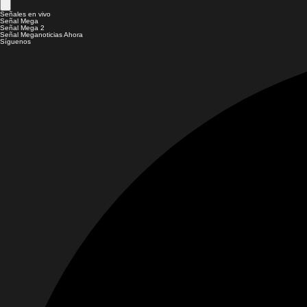
Señales en vivo
Señal Mega
Señal Mega 2
Señal Meganoticias Ahora
Síguenos