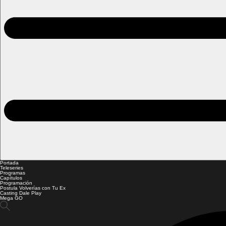
Portada
Teleseries
Programas
Capítulos
Programación
Postula Volverías con Tu Ex
Casting Dale Play
Mega GO