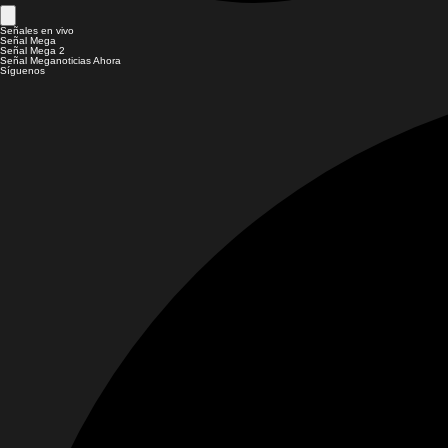
Señales en vivo
Señal Mega
Señal Mega 2
Señal Meganoticias Ahora
Síguenos