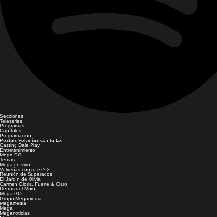
Secciones
Teleseries
Programas
Capítulos
Programación
Postula Volverías con tu Ex
Casting Dale Play
Entretenimiento
Mega GO
Temas
Mega en vivo
Volverías con tu ex? 2
Reunión de Superados
El Jardín de Olivia
Carmen Gloria, Fuerte & Claro
Detrás del Muro
Mega GO
Grupo Megamedia
Megamedia
Mega
Meganoticias