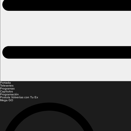
Portada
Teleseries
Programas
Capítulos
Programación
Postula Volverías con Tu Ex
Mega GO