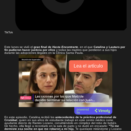
TikTok
Este lunes se vivió el
gran final de
Hasta Encontrarte
, en el que
Catalina y Lautaro por
fin pudieron hacer justicia por ellos
y todas las madres que perdieron a sus hijos
durante las adopciones ilegales en la Clínica Santa Paula.
Lea el artículo
powered
by
En este episodio, Catalina recibió los
antecedentes de la práctica profesional de
Cristóbal
, quien en sus años de estudiante trabajó en este centro médico como
ayudante directo de Ramiro Lozano, convirtiéndolo en cómplice del robo de bebés.
De hecho, ella llegó a recordarlo en la sala de parto y no dudó en encararlo:
"Tú me
dormiste esa noche en que me robaron a mi hija.
Te quedaste mirándome y Lozano