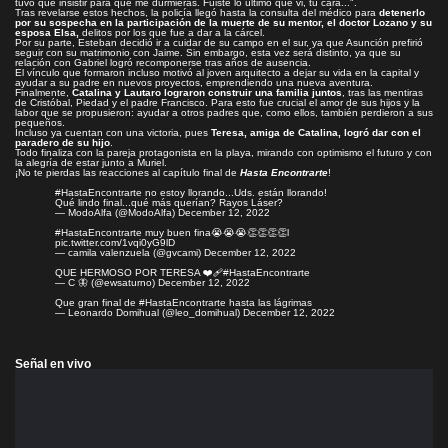
tuvo que insistir para que me durmieras. Fuiste lo último que vi, tu cara...".
Tras revelarse estos hechos, la policía llegó hasta la consulta del médico para
detenerlo
por su sospecha en la participación de la muerte de su mentor, el doctor Lozano y su
esposa Elsa,
delitos por los que fue a dar a la cárcel.
Por su parte, Esteban decidió ir a cuidar de su campo en el sur, ya que Asunción prefirió
seguir con su matrimonio con Jaime. Sin embargo, esta vez será distinto, ya que su
relación con Gabriel logró recomponerse tras años de ausencia.
El vínculo que formaron incluso motivó al joven arquitecto a dejar su vida en la capital y
ayudar a su padre en nuevos proyectos, emprendiendo una nueva aventura.
Finalmente,
Catalina y Lautaro lograron construir una familia juntos
, tras las mentiras
de Cristóbal, Piedad y el padre Francisco. Para esto fue crucial el amor de sus hijos y la
labor que se propusieron: ayudar a otros padres que, como ellos, también perdieron a sus
pequeños.
Incluso ya cuentan con una victoria, pues
Teresa, amiga de Catalina, logró dar con el
paradero de su hijo
.
Todo finaliza con la pareja protagonista en la playa, mirando con optimismo el futuro y con
la alegría de estar junto a Muriel.
¡No te pierdas las reacciones al capítulo final de
Hasta Encontrarte
!
#HastaEncontrarte
no estoy llorando...Uds. están llorando!
Qué lindo final...qué más querían? Rayos Láser?
— ModoAlfa (@ModoAlfa)
December 12, 2022
#HastaEncontrarte
muy buen fina😭😭😭👏👏👏👏l
pic.twitter.com/1vqi0yG9lD
— camila valenzuela (@gvcami)
December 12, 2022
QUE HERMOSO POR TERESA ❤️‍🩹
#HastaEncontrarte
— C 🦋 (@ewsaturno)
December 12, 2022
Que gran final de
#HastaEncontrarte
hasta las lágrimas
— Leonardo Domihual (@leo_domihual)
December 12, 2022
Señal en vivo