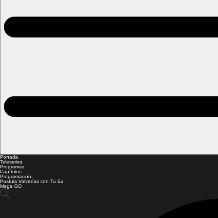
Portada
Teleseries
Programas
Capítulos
Programación
Postula Volverías con Tu Ex
Mega GO