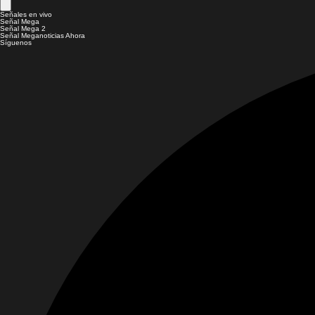
Señales en vivo
Señal Mega
Señal Mega 2
Señal Meganoticias Ahora
Síguenos