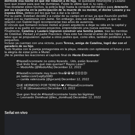
dormiste esa noche en que me robaron a mi hija.
Te quedaste mirándome y Lozano
tuvo que insistir para que me durmieras. Fuiste lo último que vi, tu cara...".
Tras revelarse estos hechos, la policía llegó hasta la consulta del médico para
detenerlo
por su sospecha en la participación de la muerte de su mentor, el doctor Lozano y su
esposa Elsa,
delitos por los que fue a dar a la cárcel.
Por su parte, Esteban decidió ir a cuidar de su campo en el sur, ya que Asunción prefirió
seguir con su matrimonio con Jaime. Sin embargo, esta vez será distinto, ya que su
relación con Gabriel logró recomponerse tras años de ausencia.
El vínculo que formaron incluso motivó al joven arquitecto a dejar su vida en la capital y
ayudar a su padre en nuevos proyectos, emprendiendo una nueva aventura.
Finalmente,
Catalina y Lautaro lograron construir una familia juntos
, tras las mentiras
de Cristóbal, Piedad y el padre Francisco. Para esto fue crucial el amor de sus hijos y la
labor que se propusieron: ayudar a otros padres que, como ellos, también perdieron a sus
pequeños.
Incluso ya cuentan con una victoria, pues
Teresa, amiga de Catalina, logró dar con el
paradero de su hijo
.
Todo finaliza con la pareja protagonista en la playa, mirando con optimismo el futuro y con
la alegría de estar junto a Muriel.
¡No te pierdas las reacciones al capítulo final de
Hasta Encontrarte
!
#HastaEncontrarte
no estoy llorando...Uds. están llorando!
Qué lindo final...qué más querían? Rayos Láser?
— ModoAlfa (@ModoAlfa)
December 12, 2022
#HastaEncontrarte
muy buen fina😭😭😭👏👏👏👏l
pic.twitter.com/1vqi0yG9lD
— camila valenzuela (@gvcami)
December 12, 2022
QUE HERMOSO POR TERESA ❤️‍🩹
#HastaEncontrarte
— C 🦋 (@ewsaturno)
December 12, 2022
Que gran final de
#HastaEncontrarte
hasta las lágrimas
— Leonardo Domihual (@leo_domihual)
December 12, 2022
Señal en vivo