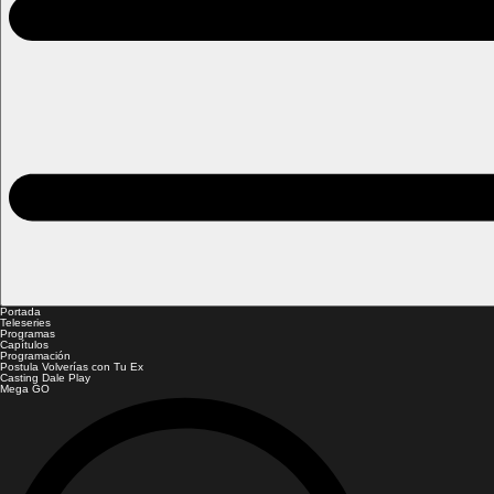
Portada
Teleseries
Programas
Capítulos
Programación
Postula Volverías con Tu Ex
Casting Dale Play
Mega GO