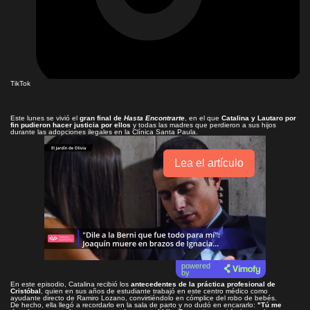
TikTok
Este lunes se vivió el
gran final de
Hasta Encontrarte
, en el que
Catalina y Lautaro por
fin pudieron hacer justicia por ellos
y todas las madres que perdieron a sus hijos
durante las adopciones ilegales en la Clínica Santa Paula.
Lea el artículo
powered
by
En este episodio, Catalina recibió los
antecedentes de la práctica profesional de
Cristóbal
, quien en sus años de estudiante trabajó en este centro médico como
ayudante directo de Ramiro Lozano, convirtiéndolo en cómplice del robo de bebés.
De hecho, ella llegó a recordarlo en la sala de parto y no dudó en encararlo:
"Tú me