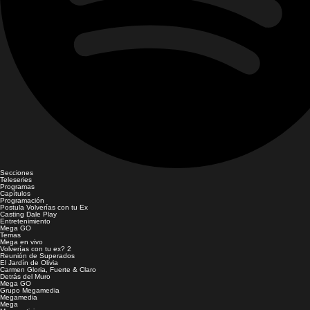
Secciones
Teleseries
Programas
Capítulos
Programación
Postula Volverías con tu Ex
Casting Dale Play
Entretenimiento
Mega GO
Temas
Mega en vivo
Volverías con tu ex? 2
Reunión de Superados
El Jardín de Olivia
Carmen Gloria, Fuerte & Claro
Detrás del Muro
Mega GO
Grupo Megamedia
Megamedia
Mega