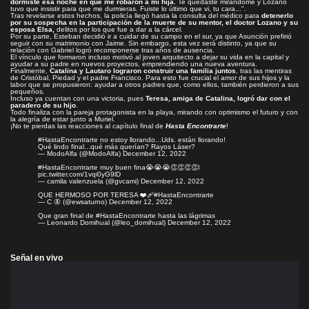
dormiste esa noche en que me robaron a mi hija.
Te quedaste mirándome y Lozano
tuvo que insistir para que me durmieras. Fuiste lo último que vi, tu cara...".
Tras revelarse estos hechos, la policía llegó hasta la consulta del médico para
detenerlo
por su sospecha en la participación de la muerte de su mentor, el doctor Lozano y su
esposa Elsa,
delitos por los que fue a dar a la cárcel.
Por su parte, Esteban decidió ir a cuidar de su campo en el sur, ya que Asunción prefirió
seguir con su matrimonio con Jaime. Sin embargo, esta vez será distinto, ya que su
relación con Gabriel logró recomponerse tras años de ausencia.
El vínculo que formaron incluso motivó al joven arquitecto a dejar su vida en la capital y
ayudar a su padre en nuevos proyectos, emprendiendo una nueva aventura.
Finalmente,
Catalina y Lautaro lograron construir una familia juntos
, tras las mentiras
de Cristóbal, Piedad y el padre Francisco. Para esto fue crucial el amor de sus hijos y la
labor que se propusieron: ayudar a otros padres que, como ellos, también perdieron a sus
pequeños.
Incluso ya cuentan con una victoria, pues
Teresa, amiga de Catalina, logró dar con el
paradero de su hijo
.
Todo finaliza con la pareja protagonista en la playa, mirando con optimismo el futuro y con
la alegría de estar junto a Muriel.
¡No te pierdas las reacciones al capítulo final de
Hasta Encontrarte
!
#HastaEncontrarte
no estoy llorando...Uds. están llorando!
Qué lindo final...qué más querían? Rayos Láser?
— ModoAlfa (@ModoAlfa)
December 12, 2022
#HastaEncontrarte
muy buen fina😭😭😭👏👏👏👏l
pic.twitter.com/1vqi0yG9lD
— camila valenzuela (@gvcami)
December 12, 2022
QUE HERMOSO POR TERESA ❤️‍🩹
#HastaEncontrarte
— C 🦋 (@ewsaturno)
December 12, 2022
Que gran final de
#HastaEncontrarte
hasta las lágrimas
— Leonardo Domihual (@leo_domihual)
December 12, 2022
Señal en vivo