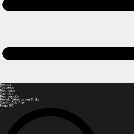
Portada
Teleseries
Programas
Capítulos
Programación
Postula Volverías con Tu Ex
Casting Dale Play
Mega GO