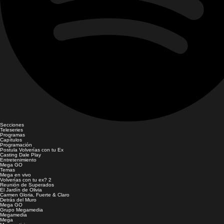
Secciones
Teleseries
Programas
Capítulos
Programación
Postula Volverías con tu Ex
Casting Dale Play
Entretenimiento
Mega GO
Temas
Mega en vivo
Volverías con tu ex? 2
Reunión de Superados
El Jardín de Olivia
Carmen Gloria, Fuerte & Claro
Detrás del Muro
Mega GO
Grupo Megamedia
Megamedia
Mega