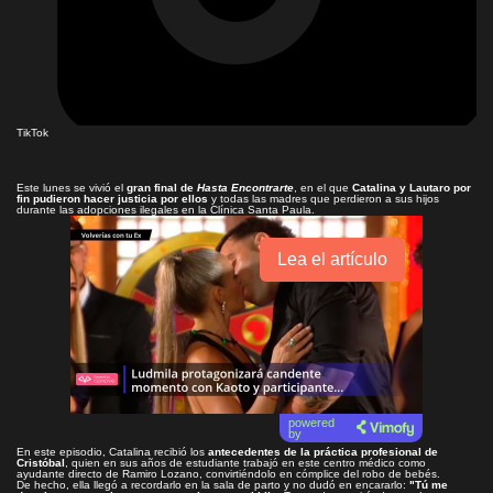
TikTok
Este lunes se vivió el
gran final de
Hasta Encontrarte
, en el que
Catalina y Lautaro por
fin pudieron hacer justicia por ellos
y todas las madres que perdieron a sus hijos
durante las adopciones ilegales en la Clínica Santa Paula.
Lea el artículo
powered
by
En este episodio, Catalina recibió los
antecedentes de la práctica profesional de
Cristóbal
, quien en sus años de estudiante trabajó en este centro médico como
ayudante directo de Ramiro Lozano, convirtiéndolo en cómplice del robo de bebés.
De hecho, ella llegó a recordarlo en la sala de parto y no dudó en encararlo:
"Tú me