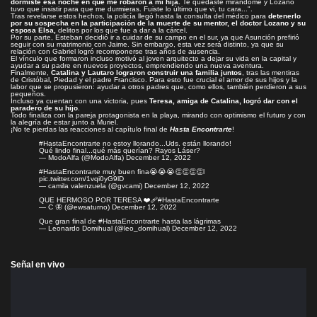
dormiste esa noche en que me robaron a mi hija.
Te quedaste mirándome y Lozano
tuvo que insistir para que me durmieras. Fuiste lo último que vi, tu cara...".
Tras revelarse estos hechos, la policía llegó hasta la consulta del médico para
detenerlo
por su sospecha en la participación de la muerte de su mentor, el doctor Lozano y su
esposa Elsa,
delitos por los que fue a dar a la cárcel.
Por su parte, Esteban decidió ir a cuidar de su campo en el sur, ya que Asunción prefirió
seguir con su matrimonio con Jaime. Sin embargo, esta vez será distinto, ya que su
relación con Gabriel logró recomponerse tras años de ausencia.
El vínculo que formaron incluso motivó al joven arquitecto a dejar su vida en la capital y
ayudar a su padre en nuevos proyectos, emprendiendo una nueva aventura.
Finalmente,
Catalina y Lautaro lograron construir una familia juntos
, tras las mentiras
de Cristóbal, Piedad y el padre Francisco. Para esto fue crucial el amor de sus hijos y la
labor que se propusieron: ayudar a otros padres que, como ellos, también perdieron a sus
pequeños.
Incluso ya cuentan con una victoria, pues
Teresa, amiga de Catalina, logró dar con el
paradero de su hijo
.
Todo finaliza con la pareja protagonista en la playa, mirando con optimismo el futuro y con
la alegría de estar junto a Muriel.
¡No te pierdas las reacciones al capítulo final de
Hasta Encontrarte
!
#HastaEncontrarte
no estoy llorando...Uds. están llorando!
Qué lindo final...qué más querían? Rayos Láser?
— ModoAlfa (@ModoAlfa)
December 12, 2022
#HastaEncontrarte
muy buen fina😭😭😭👏👏👏👏l
pic.twitter.com/1vqi0yG9lD
— camila valenzuela (@gvcami)
December 12, 2022
QUE HERMOSO POR TERESA ❤️‍🩹
#HastaEncontrarte
— C 🦋 (@ewsaturno)
December 12, 2022
Que gran final de
#HastaEncontrarte
hasta las lágrimas
— Leonardo Domihual (@leo_domihual)
December 12, 2022
Señal en vivo