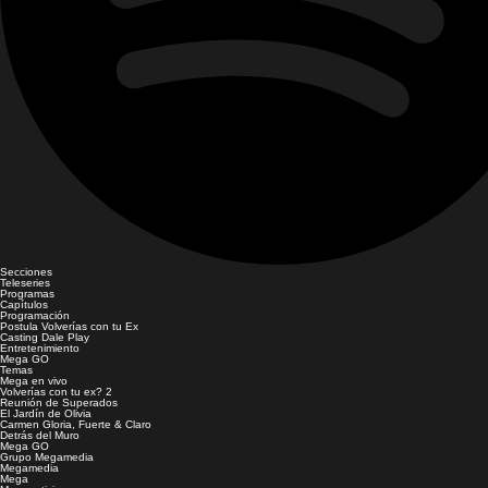
Secciones
Teleseries
Programas
Capítulos
Programación
Postula Volverías con tu Ex
Casting Dale Play
Entretenimiento
Mega GO
Temas
Mega en vivo
Volverías con tu ex? 2
Reunión de Superados
El Jardín de Olivia
Carmen Gloria, Fuerte & Claro
Detrás del Muro
Mega GO
Grupo Megamedia
Megamedia
Mega