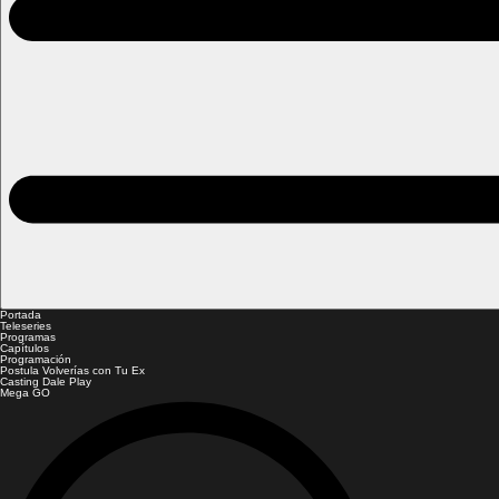
Portada
Teleseries
Programas
Capítulos
Programación
Postula Volverías con Tu Ex
Casting Dale Play
Mega GO