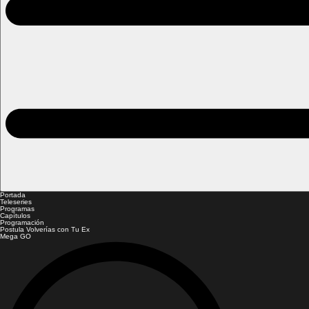
Portada
Teleseries
Programas
Capítulos
Programación
Postula Volverías con Tu Ex
Mega GO