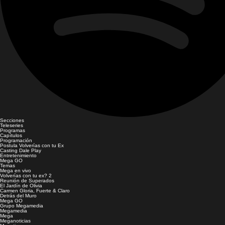
Secciones
Teleseries
Programas
Capítulos
Programación
Postula Volverías con tu Ex
Casting Dale Play
Entretenimiento
Mega GO
Temas
Mega en vivo
Volverías con tu ex? 2
Reunión de Superados
El Jardín de Olivia
Carmen Gloria, Fuerte & Claro
Detrás del Muro
Mega GO
Grupo Megamedia
Megamedia
Mega
Meganoticias