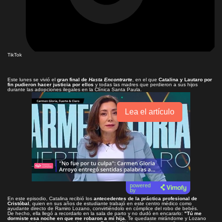
TikTok
Este lunes se vivió el
gran final de
Hasta Encontrarte
, en el que
Catalina y Lautaro por
fin pudieron hacer justicia por ellos
y todas las madres que perdieron a sus hijos
durante las adopciones ilegales en la Clínica Santa Paula.
Lea el artículo
powered
by
En este episodio, Catalina recibió los
antecedentes de la práctica profesional de
Cristóbal
, quien en sus años de estudiante trabajó en este centro médico como
ayudante directo de Ramiro Lozano, convirtiéndolo en cómplice del robo de bebés.
De hecho, ella llegó a recordarlo en la sala de parto y no dudó en encararlo:
"Tú me
dormiste esa noche en que me robaron a mi hija.
Te quedaste mirándome y Lozano