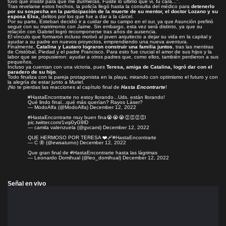
tuvo que insistir para que me durmieras. Fuiste lo último que vi, tu cara...".
Tras revelarse estos hechos, la policía llegó hasta la consulta del médico para
detenerlo
por su sospecha en la participación de la muerte de su mentor, el doctor Lozano y su
esposa Elsa,
delitos por los que fue a dar a la cárcel.
Por su parte, Esteban decidió ir a cuidar de su campo en el sur, ya que Asunción prefirió
seguir con su matrimonio con Jaime. Sin embargo, esta vez será distinto, ya que su
relación con Gabriel logró recomponerse tras años de ausencia.
El vínculo que formaron incluso motivó al joven arquitecto a dejar su vida en la capital y
ayudar a su padre en nuevos proyectos, emprendiendo una nueva aventura.
Finalmente,
Catalina y Lautaro lograron construir una familia juntos
, tras las mentiras
de Cristóbal, Piedad y el padre Francisco. Para esto fue crucial el amor de sus hijos y la
labor que se propusieron: ayudar a otros padres que, como ellos, también perdieron a sus
pequeños.
Incluso ya cuentan con una victoria, pues
Teresa, amiga de Catalina, logró dar con el
paradero de su hijo
.
Todo finaliza con la pareja protagonista en la playa, mirando con optimismo el futuro y con
la alegría de estar junto a Muriel.
¡No te pierdas las reacciones al capítulo final de
Hasta Encontrarte
!
#HastaEncontrarte
no estoy llorando...Uds. están llorando!
Qué lindo final...qué más querían? Rayos Láser?
— ModoAlfa (@ModoAlfa)
December 12, 2022
#HastaEncontrarte
muy buen fina😭😭😭👏👏👏👏l
pic.twitter.com/1vqi0yG9lD
— camila valenzuela (@gvcami)
December 12, 2022
QUE HERMOSO POR TERESA ❤️‍🩹
#HastaEncontrarte
— C 🦋 (@ewsaturno)
December 12, 2022
Que gran final de
#HastaEncontrarte
hasta las lágrimas
— Leonardo Domihual (@leo_domihual)
December 12, 2022
Señal en vivo