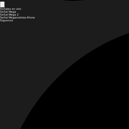
Señales en vivo
Señal Mega
Señal Mega 2
Señal Meganoticias Ahora
Síguenos