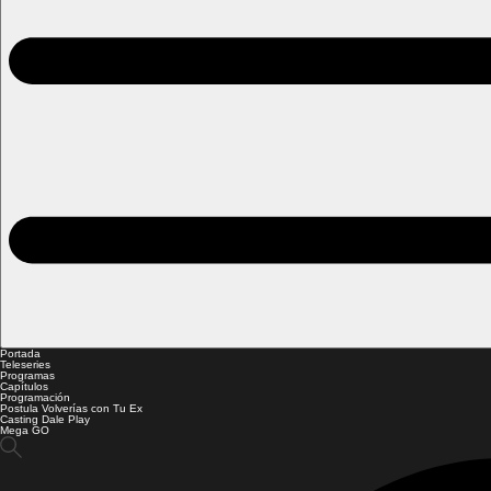
Portada
Teleseries
Programas
Capítulos
Programación
Postula Volverías con Tu Ex
Casting Dale Play
Mega GO