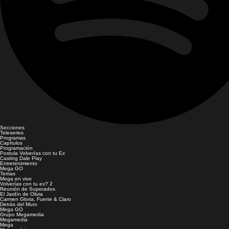
Secciones
Teleseries
Programas
Capítulos
Programación
Postula Volverías con tu Ex
Casting Dale Play
Entretenimiento
Mega GO
Temas
Mega en vivo
Volverías con tu ex? 2
Reunión de Superados
El Jardín de Olivia
Carmen Gloria, Fuerte & Claro
Detrás del Muro
Mega GO
Grupo Megamedia
Megamedia
Mega