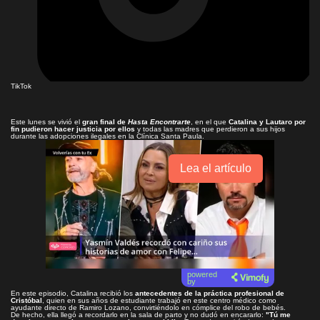
TikTok
Este lunes se vivió el
gran final de
Hasta Encontrarte
, en el que
Catalina y Lautaro por
fin pudieron hacer justicia por ellos
y todas las madres que perdieron a sus hijos
durante las adopciones ilegales en la Clínica Santa Paula.
Lea el artículo
powered
by
En este episodio, Catalina recibió los
antecedentes de la práctica profesional de
Cristóbal
, quien en sus años de estudiante trabajó en este centro médico como
ayudante directo de Ramiro Lozano, convirtiéndolo en cómplice del robo de bebés.
De hecho, ella llegó a recordarlo en la sala de parto y no dudó en encararlo:
"Tú me