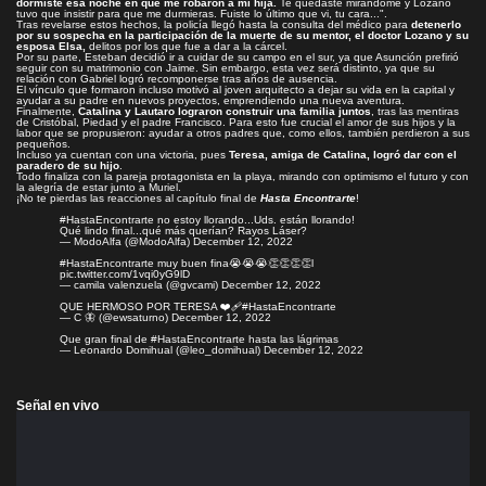
dormiste esa noche en que me robaron a mi hija.
Te quedaste mirándome y Lozano
tuvo que insistir para que me durmieras. Fuiste lo último que vi, tu cara...".
Tras revelarse estos hechos, la policía llegó hasta la consulta del médico para
detenerlo
por su sospecha en la participación de la muerte de su mentor, el doctor Lozano y su
esposa Elsa,
delitos por los que fue a dar a la cárcel.
Por su parte, Esteban decidió ir a cuidar de su campo en el sur, ya que Asunción prefirió
seguir con su matrimonio con Jaime. Sin embargo, esta vez será distinto, ya que su
relación con Gabriel logró recomponerse tras años de ausencia.
El vínculo que formaron incluso motivó al joven arquitecto a dejar su vida en la capital y
ayudar a su padre en nuevos proyectos, emprendiendo una nueva aventura.
Finalmente,
Catalina y Lautaro lograron construir una familia juntos
, tras las mentiras
de Cristóbal, Piedad y el padre Francisco. Para esto fue crucial el amor de sus hijos y la
labor que se propusieron: ayudar a otros padres que, como ellos, también perdieron a sus
pequeños.
Incluso ya cuentan con una victoria, pues
Teresa, amiga de Catalina, logró dar con el
paradero de su hijo
.
Todo finaliza con la pareja protagonista en la playa, mirando con optimismo el futuro y con
la alegría de estar junto a Muriel.
¡No te pierdas las reacciones al capítulo final de
Hasta Encontrarte
!
#HastaEncontrarte
no estoy llorando...Uds. están llorando!
Qué lindo final...qué más querían? Rayos Láser?
— ModoAlfa (@ModoAlfa)
December 12, 2022
#HastaEncontrarte
muy buen fina😭😭😭👏👏👏👏l
pic.twitter.com/1vqi0yG9lD
— camila valenzuela (@gvcami)
December 12, 2022
QUE HERMOSO POR TERESA ❤️‍🩹
#HastaEncontrarte
— C 🦋 (@ewsaturno)
December 12, 2022
Que gran final de
#HastaEncontrarte
hasta las lágrimas
— Leonardo Domihual (@leo_domihual)
December 12, 2022
Señal en vivo