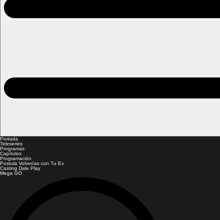
Portada
Teleseries
Programas
Capítulos
Programación
Postula Volverías con Tu Ex
Casting Dale Play
Mega GO