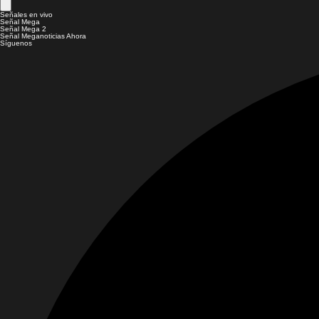
Señales en vivo
Señal Mega
Señal Mega 2
Señal Meganoticias Ahora
Síguenos