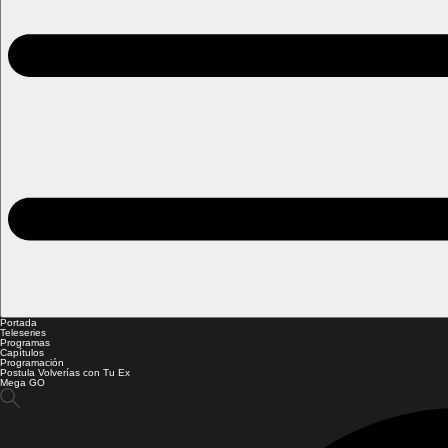
Portada
Teleseries
Programas
Capítulos
Programación
Postula Volverías con Tu Ex
Mega GO