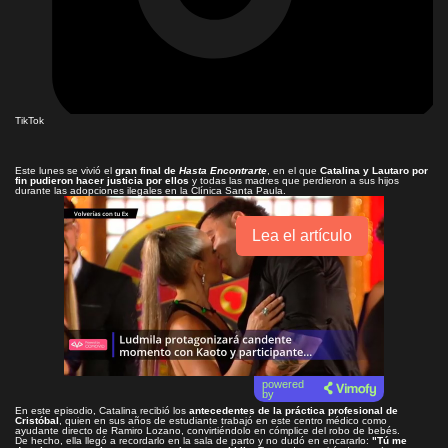
TikTok
Este lunes se vivió el
gran final de
Hasta Encontrarte
, en el que
Catalina y Lautaro por
fin pudieron hacer justicia por ellos
y todas las madres que perdieron a sus hijos
durante las adopciones ilegales en la Clínica Santa Paula.
Lea el artículo
powered
by
En este episodio, Catalina recibió los
antecedentes de la práctica profesional de
Cristóbal
, quien en sus años de estudiante trabajó en este centro médico como
ayudante directo de Ramiro Lozano, convirtiéndolo en cómplice del robo de bebés.
De hecho, ella llegó a recordarlo en la sala de parto y no dudó en encararlo:
"Tú me