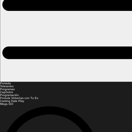
Portada
Teleseries
Programas
Capítulos
Programación
Postula Volverías con Tu Ex
Casting Dale Play
Mega GO