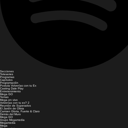
Secciones
Teleseries
Programas
Capítulos
Programación
Postula Volverías con tu Ex
Casting Dale Play
Entretenimiento
Mega GO
Temas
Mega en vivo
Volverías con tu ex? 2
Reunión de Superados
El Jardín de Olivia
Carmen Gloria, Fuerte & Claro
Detrás del Muro
Mega GO
Grupo Megamedia
Megamedia
Mega