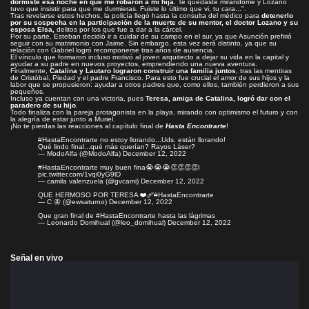
dormiste esa noche en que me robaron a mi hija.
Te quedaste mirándome y Lozano
tuvo que insistir para que me durmieras. Fuiste lo último que vi, tu cara...".
Tras revelarse estos hechos, la policía llegó hasta la consulta del médico para
detenerlo
por su sospecha en la participación de la muerte de su mentor, el doctor Lozano y su
esposa Elsa,
delitos por los que fue a dar a la cárcel.
Por su parte, Esteban decidió ir a cuidar de su campo en el sur, ya que Asunción prefirió
seguir con su matrimonio con Jaime. Sin embargo, esta vez será distinto, ya que su
relación con Gabriel logró recomponerse tras años de ausencia.
El vínculo que formaron incluso motivó al joven arquitecto a dejar su vida en la capital y
ayudar a su padre en nuevos proyectos, emprendiendo una nueva aventura.
Finalmente,
Catalina y Lautaro lograron construir una familia juntos
, tras las mentiras
de Cristóbal, Piedad y el padre Francisco. Para esto fue crucial el amor de sus hijos y la
labor que se propusieron: ayudar a otros padres que, como ellos, también perdieron a sus
pequeños.
Incluso ya cuentan con una victoria, pues
Teresa, amiga de Catalina, logró dar con el
paradero de su hijo
.
Todo finaliza con la pareja protagonista en la playa, mirando con optimismo el futuro y con
la alegría de estar junto a Muriel.
¡No te pierdas las reacciones al capítulo final de
Hasta Encontrarte
!
#HastaEncontrarte
no estoy llorando...Uds. están llorando!
Qué lindo final...qué más querían? Rayos Láser?
— ModoAlfa (@ModoAlfa)
December 12, 2022
#HastaEncontrarte
muy buen fina😭😭😭👏👏👏👏l
pic.twitter.com/1vqi0yG9lD
— camila valenzuela (@gvcami)
December 12, 2022
QUE HERMOSO POR TERESA ❤️‍🩹
#HastaEncontrarte
— C 🦋 (@ewsaturno)
December 12, 2022
Que gran final de
#HastaEncontrarte
hasta las lágrimas
— Leonardo Domihual (@leo_domihual)
December 12, 2022
Señal en vivo