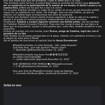
tuvo que insistir para que me durmieras. Fuiste lo último que vi, tu cara...".
Tras revelarse estos hechos, la policía llegó hasta la consulta del médico para
detenerlo
por su sospecha en la participación de la muerte de su mentor, el doctor Lozano y su
esposa Elsa,
delitos por los que fue a dar a la cárcel.
Por su parte, Esteban decidió ir a cuidar de su campo en el sur, ya que Asunción prefirió
seguir con su matrimonio con Jaime. Sin embargo, esta vez será distinto, ya que su
relación con Gabriel logró recomponerse tras años de ausencia.
El vínculo que formaron incluso motivó al joven arquitecto a dejar su vida en la capital y
ayudar a su padre en nuevos proyectos, emprendiendo una nueva aventura.
Finalmente,
Catalina y Lautaro lograron construir una familia juntos
, tras las mentiras
de Cristóbal, Piedad y el padre Francisco. Para esto fue crucial el amor de sus hijos y la
labor que se propusieron: ayudar a otros padres que, como ellos, también perdieron a sus
pequeños.
Incluso ya cuentan con una victoria, pues
Teresa, amiga de Catalina, logró dar con el
paradero de su hijo
.
Todo finaliza con la pareja protagonista en la playa, mirando con optimismo el futuro y con
la alegría de estar junto a Muriel.
¡No te pierdas las reacciones al capítulo final de
Hasta Encontrarte
!
#HastaEncontrarte
no estoy llorando...Uds. están llorando!
Qué lindo final...qué más querían? Rayos Láser?
— ModoAlfa (@ModoAlfa)
December 12, 2022
#HastaEncontrarte
muy buen fina😭😭😭👏👏👏👏l
pic.twitter.com/1vqi0yG9lD
— camila valenzuela (@gvcami)
December 12, 2022
QUE HERMOSO POR TERESA ❤️‍🩹
#HastaEncontrarte
— C 🦋 (@ewsaturno)
December 12, 2022
Que gran final de
#HastaEncontrarte
hasta las lágrimas
— Leonardo Domihual (@leo_domihual)
December 12, 2022
Señal en vivo