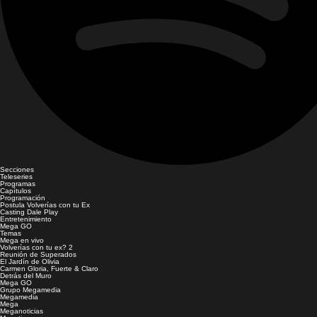
Secciones
Teleseries
Programas
Capítulos
Programación
Postula Volverías con tu Ex
Casting Dale Play
Entretenimiento
Mega GO
Temas
Mega en vivo
Volverías con tu ex? 2
Reunión de Superados
El Jardín de Olivia
Carmen Gloria, Fuerte & Claro
Detrás del Muro
Mega GO
Grupo Megamedia
Megamedia
Mega
Meganoticias