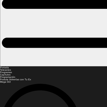
Portada
Teleseries
Programas
Capítulos
Programación
Postula Volverías con Tu Ex
Mega GO