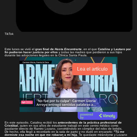
TikTok
Este lunes se vivió el
gran final de
Hasta Encontrarte
, en el que
Catalina y Lautaro por
fin pudieron hacer justicia por ellos
y todas las madres que perdieron a sus hijos
durante las adopciones ilegales en la Clínica Santa Paula.
Lea el artículo
powered
by
En este episodio, Catalina recibió los
antecedentes de la práctica profesional de
Cristóbal
, quien en sus años de estudiante trabajó en este centro médico como
ayudante directo de Ramiro Lozano, convirtiéndolo en cómplice del robo de bebés.
De hecho, ella llegó a recordarlo en la sala de parto y no dudó en encararlo:
"Tú me
dormiste esa noche en que me robaron a mi hija.
Te quedaste mirándome y Lozano