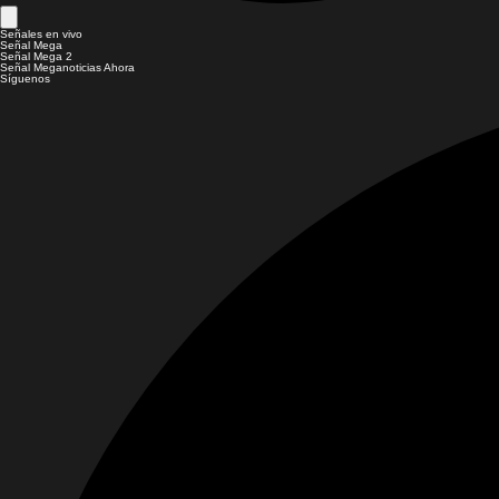
Señales en vivo
Señal Mega
Señal Mega 2
Señal Meganoticias Ahora
Síguenos