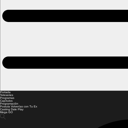
Portada
Teleseries
Programas
Capítulos
Programación
Postula Volverías con Tu Ex
Casting Dale Play
Mega GO