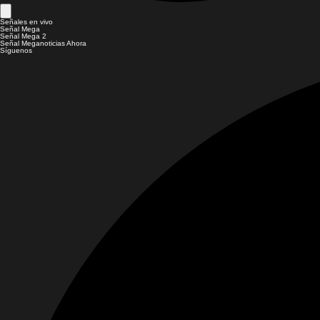
Señales en vivo
Señal Mega
Señal Mega 2
Señal Meganoticias Ahora
Síguenos