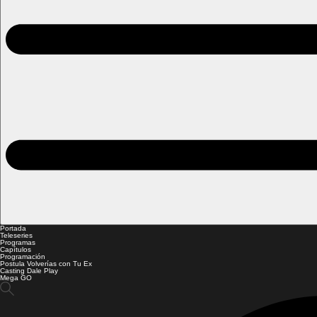
Portada
Teleseries
Programas
Capítulos
Programación
Postula Volverías con Tu Ex
Casting Dale Play
Mega GO