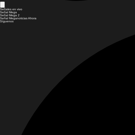
Señales en vivo
Señal Mega
Señal Mega 2
Señal Meganoticias Ahora
Síguenos