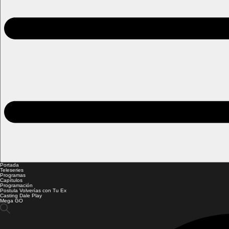
Portada
Teleseries
Programas
Capítulos
Programación
Postula Volverías con Tu Ex
Casting Dale Play
Mega GO