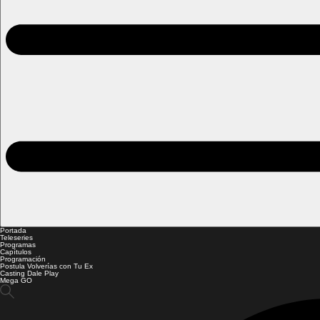
Portada
Teleseries
Programas
Capítulos
Programación
Postula Volverías con Tu Ex
Casting Dale Play
Mega GO