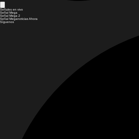
Señales en vivo
Señal Mega
Señal Mega 2
Señal Meganoticias Ahora
Síguenos