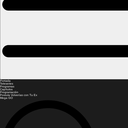
Portada
Teleseries
Programas
Capítulos
Programación
Postula Volverías con Tu Ex
Mega GO