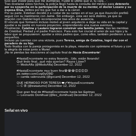
tuvo que insistir para que me durmieras. Fuiste lo último que vi, tu cara...".
Tras revelarse estos hechos, la policía llegó hasta la consulta del médico para
detenerlo
por su sospecha en la participación de la muerte de su mentor, el doctor Lozano y su
esposa Elsa,
delitos por los que fue a dar a la cárcel.
Por su parte, Esteban decidió ir a cuidar de su campo en el sur, ya que Asunción prefirió
seguir con su matrimonio con Jaime. Sin embargo, esta vez será distinto, ya que su
relación con Gabriel logró recomponerse tras años de ausencia.
El vínculo que formaron incluso motivó al joven arquitecto a dejar su vida en la capital y
ayudar a su padre en nuevos proyectos, emprendiendo una nueva aventura.
Finalmente,
Catalina y Lautaro lograron construir una familia juntos
, tras las mentiras
de Cristóbal, Piedad y el padre Francisco. Para esto fue crucial el amor de sus hijos y la
labor que se propusieron: ayudar a otros padres que, como ellos, también perdieron a sus
pequeños.
Incluso ya cuentan con una victoria, pues
Teresa, amiga de Catalina, logró dar con el
paradero de su hijo
.
Todo finaliza con la pareja protagonista en la playa, mirando con optimismo el futuro y con
la alegría de estar junto a Muriel.
¡No te pierdas las reacciones al capítulo final de
Hasta Encontrarte
!
#HastaEncontrarte
no estoy llorando...Uds. están llorando!
Qué lindo final...qué más querían? Rayos Láser?
— ModoAlfa (@ModoAlfa)
December 12, 2022
#HastaEncontrarte
muy buen fina😭😭😭👏👏👏👏l
pic.twitter.com/1vqi0yG9lD
— camila valenzuela (@gvcami)
December 12, 2022
QUE HERMOSO POR TERESA ❤️‍🩹
#HastaEncontrarte
— C 🦋 (@ewsaturno)
December 12, 2022
Que gran final de
#HastaEncontrarte
hasta las lágrimas
— Leonardo Domihual (@leo_domihual)
December 12, 2022
Señal en vivo