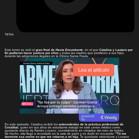
TikTok
Este lunes se vivió el
gran final de
Hasta Encontrarte
, en el que
Catalina y Lautaro por
fin pudieron hacer justicia por ellos
y todas las madres que perdieron a sus hijos
durante las adopciones ilegales en la Clínica Santa Paula.
Lea el artículo
powered
by
En este episodio, Catalina recibió los
antecedentes de la práctica profesional de
Cristóbal
, quien en sus años de estudiante trabajó en este centro médico como
ayudante directo de Ramiro Lozano, convirtiéndolo en cómplice del robo de bebés.
De hecho, ella llegó a recordarlo en la sala de parto y no dudó en encararlo:
"Tú me
dormiste esa noche en que me robaron a mi hija.
Te quedaste mirándome y Lozano