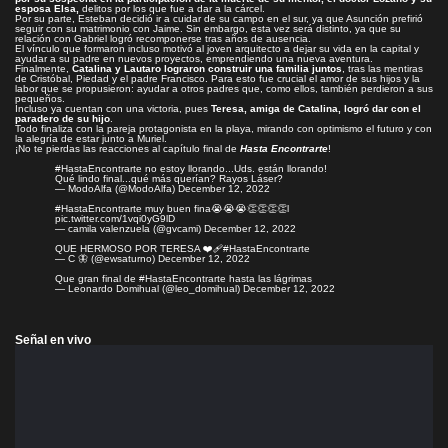
esposa Elsa,
delitos por los que fue a dar a la cárcel.
Por su parte, Esteban decidió ir a cuidar de su campo en el sur, ya que Asunción prefirió
seguir con su matrimonio con Jaime. Sin embargo, esta vez será distinto, ya que su
relación con Gabriel logró recomponerse tras años de ausencia.
El vínculo que formaron incluso motivó al joven arquitecto a dejar su vida en la capital y
ayudar a su padre en nuevos proyectos, emprendiendo una nueva aventura.
Finalmente,
Catalina y Lautaro lograron construir una familia juntos
, tras las mentiras
de Cristóbal, Piedad y el padre Francisco. Para esto fue crucial el amor de sus hijos y la
labor que se propusieron: ayudar a otros padres que, como ellos, también perdieron a sus
pequeños.
Incluso ya cuentan con una victoria, pues
Teresa, amiga de Catalina, logró dar con el
paradero de su hijo
.
Todo finaliza con la pareja protagonista en la playa, mirando con optimismo el futuro y con
la alegría de estar junto a Muriel.
¡No te pierdas las reacciones al capítulo final de
Hasta Encontrarte
!
#HastaEncontrarte
no estoy llorando...Uds. están llorando!
Qué lindo final...qué más querían? Rayos Láser?
— ModoAlfa (@ModoAlfa)
December 12, 2022
#HastaEncontrarte
muy buen fina😭😭😭👏👏👏👏l
pic.twitter.com/1vqi0yG9lD
— camila valenzuela (@gvcami)
December 12, 2022
QUE HERMOSO POR TERESA ❤️‍🩹
#HastaEncontrarte
— C 🦋 (@ewsaturno)
December 12, 2022
Que gran final de
#HastaEncontrarte
hasta las lágrimas
— Leonardo Domihual (@leo_domihual)
December 12, 2022
Señal en vivo