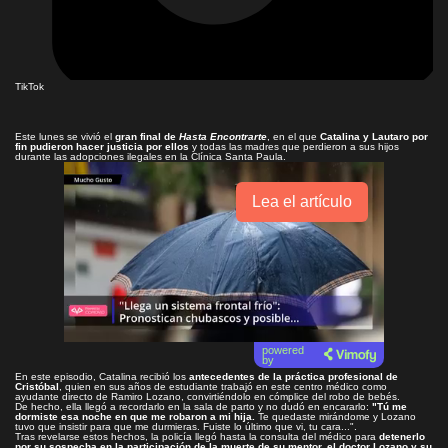
TikTok
Este lunes se vivió el
gran final de
Hasta Encontrarte
, en el que
Catalina y Lautaro por
fin pudieron hacer justicia por ellos
y todas las madres que perdieron a sus hijos
durante las adopciones ilegales en la Clínica Santa Paula.
Lea el artículo
powered
by
En este episodio, Catalina recibió los
antecedentes de la práctica profesional de
Cristóbal
, quien en sus años de estudiante trabajó en este centro médico como
ayudante directo de Ramiro Lozano, convirtiéndolo en cómplice del robo de bebés.
De hecho, ella llegó a recordarlo en la sala de parto y no dudó en encararlo:
"Tú me
dormiste esa noche en que me robaron a mi hija.
Te quedaste mirándome y Lozano
tuvo que insistir para que me durmieras. Fuiste lo último que vi, tu cara...".
Tras revelarse estos hechos, la policía llegó hasta la consulta del médico para
detenerlo
por su sospecha en la participación de la muerte de su mentor, el doctor Lozano y su