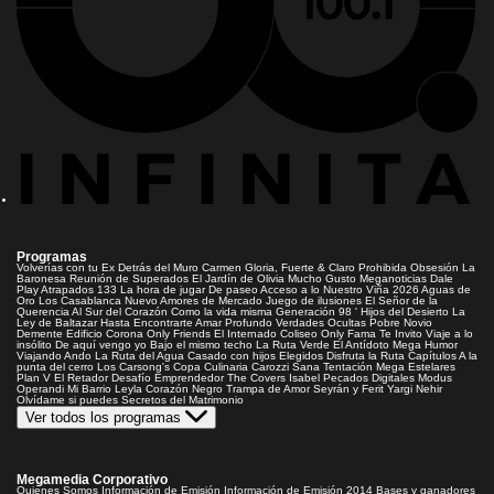
Programas
Volverías con tu Ex
Detrás del Muro
Carmen Gloria, Fuerte & Claro
Prohibida Obsesión
La
Baronesa
Reunión de Superados
El Jardín de Olivia
Mucho Gusto
Meganoticias
Dale
Play
Atrapados 133
La hora de jugar
De paseo
Acceso a lo Nuestro
Viña 2026
Aguas de
Oro
Los Casablanca
Nuevo Amores de Mercado
Juego de ilusiones
El Señor de la
Querencia
Al Sur del Corazón
Como la vida misma
Generación 98 '
Hijos del Desierto
La
Ley de Baltazar
Hasta Encontrarte
Amar Profundo
Verdades Ocultas
Pobre Novio
Demente
Edificio Corona
Only Friends
El Internado
Coliseo
Only Fama
Te Invito
Viaje a lo
insólito
De aquí vengo yo
Bajo el mismo techo
La Ruta Verde
El Antídoto
Mega Humor
Viajando Ando
La Ruta del Agua
Casado con hijos
Elegidos
Disfruta la Ruta
Capítulos
A la
punta del cerro
Los Carsong's
Copa Culinaria Carozzi
Sana Tentación
Mega Estelares
Plan V
El Retador
Desafío Emprendedor
The Covers
Isabel
Pecados Digitales
Modus
Operandi
Mi Barrio
Leyla
Corazón Negro
Trampa de Amor
Seyrán y Ferit
Yargi
Nehir
Olvídame si puedes
Secretos del Matrimonio
Ver todos los programas
Megamedia Corporativo
Quienes Somos
Información de Emisión
Información de Emisión 2014
Bases y ganadores