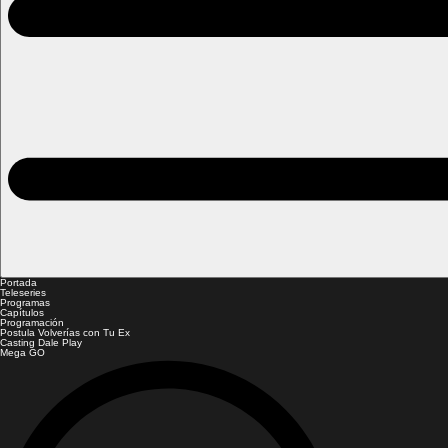
Portada
Teleseries
Programas
Capítulos
Programación
Postula Volverías con Tu Ex
Casting Dale Play
Mega GO