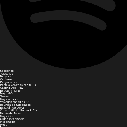
Secciones
Teleseries
Programas
Capítulos
Programación
Postula Volverías con tu Ex
Casting Dale Play
Entretenimiento
Mega GO
Temas
Mega en vivo
Volverías con tu ex? 2
Reunión de Superados
El Jardín de Olivia
Carmen Gloria, Fuerte & Claro
Detrás del Muro
Mega GO
Grupo Megamedia
Megamedia
Mega